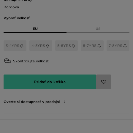
Bordová
Vybrať veľkosť
EU
US
3-4YRS
4-5YRS
5-6YRS
6-7YRS
7-8YRS
Skontrolujte veľkosť
Pridať do košíka
Overte si dostupnosť v predajni