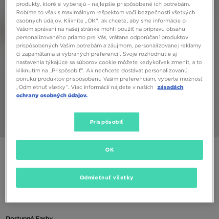
produkty, ktoré si vyberajú – najlepšie prispôsobené ich potrebám.
Robíme to však s maximálnym rešpektom voči bezpečnosti všetkých
osobných údajov. Kliknite „OK”, ak chcete, aby sme informácie o
Vašom správaní na našej stránke mohli použiť na prípravu obsahu
personalizovaného priamo pre Vás, vrátane odporúčaní produktov
prispôsobených Vašim potrebám a záujmom, personalizovanej reklamy
či zapamätania si vybraných preferencií. Svoje rozhodnutie aj
nastavenia týkajúce sa súborov cookie môžete kedykoľvek zmeniť, a to
kliknutím na „Prispôsobiť”. Ak nechcete dostávať personalizovanú
ponuku produktov prispôsobenú Vašim preferenciám, vyberte možnosť
„Odmietnuť všetky”. Viac informácií nájdete v našich
zásadách
ochrany osobných údajov.
Prispôsobiť
1/5
OK
ONLY AT JD
ADIDAS SÚPRAVA (G)VELVET CREW LEGGINS
Odmietnuť všetky
30,00 €
Dostupné Farby