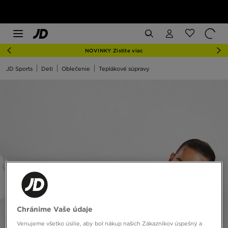
NOVINKY Zistite viac
JD Sports
Deti
Oblečenie
Teplákové súpravy
Chránime Vaše údaje
Venujeme všetko úsilie, aby bol nákup našich Zákazníkov úspešný a