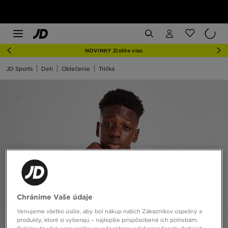
NOVINKY Zistite viac
JD Sports
Deti
Oblečenie
Tričká
Chránime Vaše údaje
Venujeme všetko úsilie, aby bol nákup našich Zákazníkov úspešný a
produkty, ktoré si vyberajú – najlepšie prispôsobené ich potrebám.