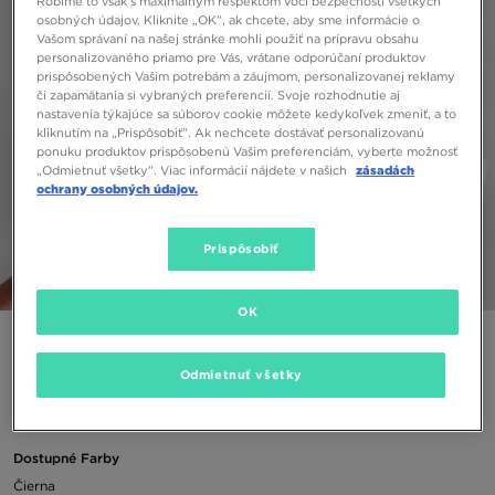
Robíme to však s maximálnym rešpektom voči bezpečnosti všetkých
osobných údajov. Kliknite „OK”, ak chcete, aby sme informácie o
Vašom správaní na našej stránke mohli použiť na prípravu obsahu
personalizovaného priamo pre Vás, vrátane odporúčaní produktov
prispôsobených Vašim potrebám a záujmom, personalizovanej reklamy
či zapamätania si vybraných preferencií. Svoje rozhodnutie aj
nastavenia týkajúce sa súborov cookie môžete kedykoľvek zmeniť, a to
kliknutím na „Prispôsobiť”. Ak nechcete dostávať personalizovanú
ponuku produktov prispôsobenú Vašim preferenciám, vyberte možnosť
„Odmietnuť všetky”. Viac informácií nájdete v našich
zásadách
ochrany osobných údajov.
Prispôsobiť
1/5
OK
ADIDAS TRIČKO 3S ESS CORE T BLK
Odmietnuť všetky
13,00 €
Dostupné Farby
Čierna