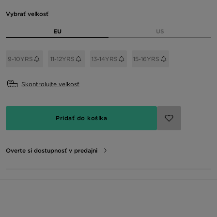
Vybrať veľkosť
EU
US
9-10YRS
11-12YRS
13-14YRS
15-16YRS
Skontrolujte veľkosť
Pridať do košíka
Overte si dostupnosť v predajni