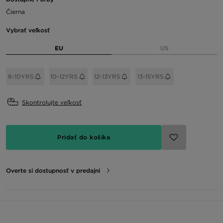
Čierna
Vybrať veľkosť
EU
US
8-10YRS
10-12YRS
12-13YRS
13-15YRS
Skontrolujte veľkosť
Pridať do košíka
Overte si dostupnosť v predajni