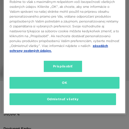
Robíme to však s maximálnym rešpektom voči bezpečnosti všetkých
osobných údajov. Kliknite „OK”, ak chcete, aby sme informácie o
Vašom správaní na našej stránke mohli použiť na prípravu obsahu
personalizovaného priamo pre Vás, vrátane odporúčaní produktov
prispôsobených Vašim potrebám a záujmom, personalizovanej reklamy
či zapamätania si vybraných preferencií. Svoje rozhodnutie aj
nastavenia týkajúce sa súborov cookie môžete kedykoľvek zmeniť, a to
kliknutím na „Prispôsobiť”. Ak nechcete dostávať personalizovanú
ponuku produktov prispôsobenú Vašim preferenciám, vyberte možnosť
„Odmietnuť všetky”. Viac informácií nájdete v našich
zásadách
ochrany osobných údajov.
Prispôsobiť
1/5
OK
ONLY AT JD
JORDAN GIRLS' BOXY GRAPHIC TRIČKO JUNIOR
Odmietnuť všetky
30,00 €
Dostupné Farby