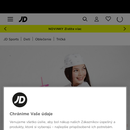
NOVINKY Zistite viac
JD Sports
Deti
Oblečenie
Tričká
Chránime Vaše údaje
Venujeme všetko úsilie, aby bol nákup našich Zákazníkov úspešný a
produkty, ktoré si vyberajú – najlepšie prispôsobené ich potrebám.