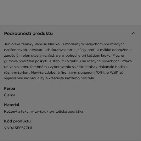
Podrobnosti produktu
Juniorské tenisky Vans sú klasikou s moderným nádychom pre mladých
nadšencov streetwearu. Ich šnurovací strih, nízky profil a mäkké odpruženie
zaručujú nielen skvelý vzhľad, ale aj pohodlie pri každom kroku. Plochá
gumová podrážka poskytuje stabilitu a trakciu na rôznych povrchoch. Vďaka
univerzálnemu farebnému vyhotoveniu sa tieto tenisky dokonale hodia k
rôznym štýlom. Navyše zdobené firemným sloganom "Off the Wall" sú
vyjadrením individuality a kreativity každého nositeľa.
Farba
Čierna
Materiál
Kožený a textilný zvršok / syntetická podrážka
Kód produktu
VN0A5EE677N1