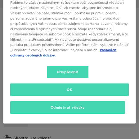
1/6
Robíme to však s maximálnym rešpektom voči bezpečnosti všetkých
osobných údajov. Kliknite „OK”, ak chcete, aby sme informácie o
Vašom správaní na našej stránke mohli použiť na prípravu obsahu
ONLY AT JD
personalizovaného priamo pre Vás, vrátane odporúčaní produktov
prispôsobených Vašim potrebám a záujmom, personalizovanej reklamy
VANS OLD SKOOL
či zapamätania si vybraných preferencií. Svoje rozhodnutie aj
nastavenia týkajúce sa súborov cookie môžete kedykoľvek zmeniť, a to
kliknutím na „Prispôsobiť”. Ak nechcete dostávať personalizovanú
30,00 €
ponuku produktov prispôsobenú Vašim preferenciám, vyberte možnosť
„Odmietnuť všetky”. Viac informácií nájdete v našich
zásadách
ochrany osobných údajov.
Dostupné Farby
Čierna
Prispôsobiť
Vybrať veľkosť
OK
EU
US
Odmietnuť všetky
36
36,5
37
38
38,5
39
Skontrolujte veľkosť