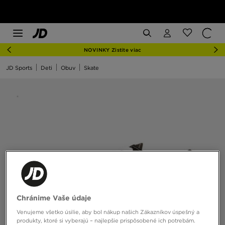
NOVINKY Zistite viac
JD Sports
Deti
Obuv
Skate
Chránime Vaše údaje
Venujeme všetko úsilie, aby bol nákup našich Zákazníkov úspešný a
produkty, ktoré si vyberajú – najlepšie prispôsobené ich potrebám.