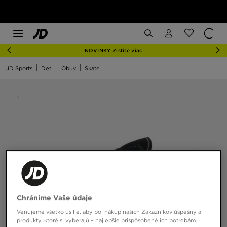
NOVINKY Zistite viac
JD Sports
Deti
Obuv
Skate
Chránime Vaše údaje
Venujeme všetko úsilie, aby bol nákup našich Zákazníkov úspešný a
produkty, ktoré si vyberajú – najlepšie prispôsobené ich potrebám.