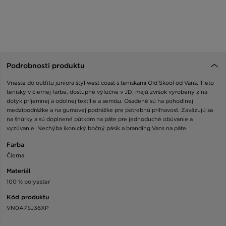
Podrobnosti produktu
Vneste do outfitu juniora štýl west coast s teniskami Old Skool od Vans. Tieto
tenisky v čiernej farbe, dostupné výlučne v JD, majú zvršok vyrobený z na
dotyk príjemnej a odolnej textílie a semišu. Osadené sú na pohodlnej
medzipodrážke a na gumovej podrážke pre potrebnú priľnavosť. Zaväzujú sa
na šnúrky a sú doplnené pútkom na päte pre jednoduché obúvanie a
vyzúvanie. Nechýba ikonický bočný pásik a branding Vans na päte.
Farba
Čierna
Materiál
100 % polyester
Kód produktu
VN0A7SJ36XP