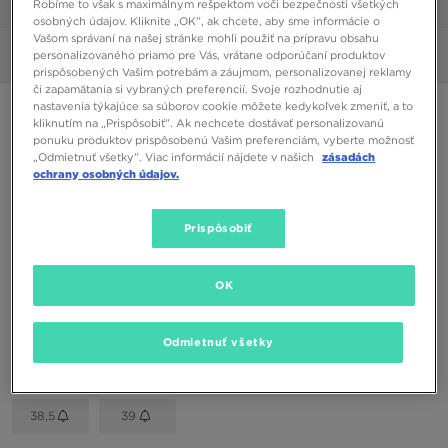
Robíme to však s maximálnym rešpektom voči bezpečnosti všetkých
1/6
osobných údajov. Kliknite „OK”, ak chcete, aby sme informácie o
Vašom správaní na našej stránke mohli použiť na prípravu obsahu
personalizovaného priamo pre Vás, vrátane odporúčaní produktov
Obrázky
360°
prispôsobených Vašim potrebám a záujmom, personalizovanej reklamy
či zapamätania si vybraných preferencií. Svoje rozhodnutie aj
nastavenia týkajúce sa súborov cookie môžete kedykoľvek zmeniť, a to
VANS OLD SKOOL
kliknutím na „Prispôsobiť”. Ak nechcete dostávať personalizovanú
ponuku produktov prispôsobenú Vašim preferenciám, vyberte možnosť
„Odmietnuť všetky”. Viac informácií nájdete v našich
zásadách
60,00 €
ochrany osobných údajov.
Dostupné Farby
Prispôsobiť
Čierna
Vybrať veľkosť
OK
EU
US
Odmietnuť všetky
35
36
36,5
37
38
38,5
39