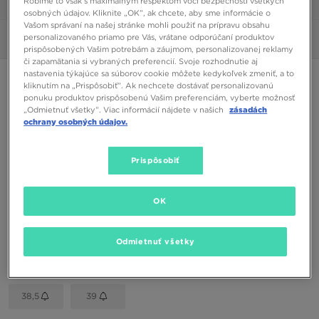
Robíme to však s maximálnym rešpektom voči bezpečnosti všetkých
1/6
osobných údajov. Kliknite „OK”, ak chcete, aby sme informácie o
Vašom správaní na našej stránke mohli použiť na prípravu obsahu
personalizovaného priamo pre Vás, vrátane odporúčaní produktov
Obrázky
360°
prispôsobených Vašim potrebám a záujmom, personalizovanej reklamy
či zapamätania si vybraných preferencií. Svoje rozhodnutie aj
nastavenia týkajúce sa súborov cookie môžete kedykoľvek zmeniť, a to
VANS OLD SKOOL LOGO
kliknutím na „Prispôsobiť”. Ak nechcete dostávať personalizovanú
ponuku produktov prispôsobenú Vašim preferenciám, vyberte možnosť
„Odmietnuť všetky”. Viac informácií nájdete v našich
zásadách
30,00 €
ochrany osobných údajov.
Dostupné Farby
Prispôsobiť
Sivá
Vybrať veľkosť
OK
EU
US
Odmietnuť všetky
35
36
36,5
37
38
38,5
39