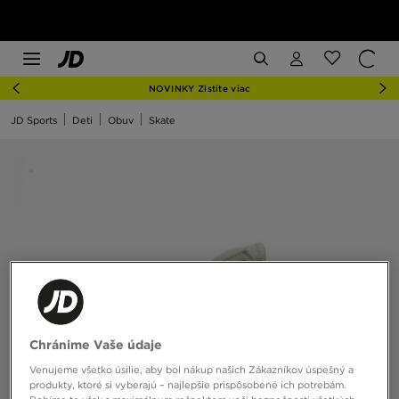
NOVINKY Zistite viac
JD Sports
Deti
Obuv
Skate
Chránime Vaše údaje
Venujeme všetko úsilie, aby bol nákup našich Zákazníkov úspešný a
produkty, ktoré si vyberajú – najlepšie prispôsobené ich potrebám.