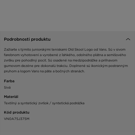
Podrobnosti produktu
Zažiarte s týmito juniorskými teniskami Old Skool Logo od Vans. Sú v sivom
farebnom vyhotovení a vyrobené z ľahkého, odolného plátna a semišového
zvršku pre pohodlný pocit. Sú osadené na medzipodrážke a priľnavom
gumovom dezéne pre dokonalú trakciu. Doplnené sú ikonickým postranným
pruhom a logom Vans na päte a bočných stranách.
Farba
Sivá
Materiál
Textilný a syntetický zvršok / syntetická podráźka
Kód produktu
VN0A7SJ375M