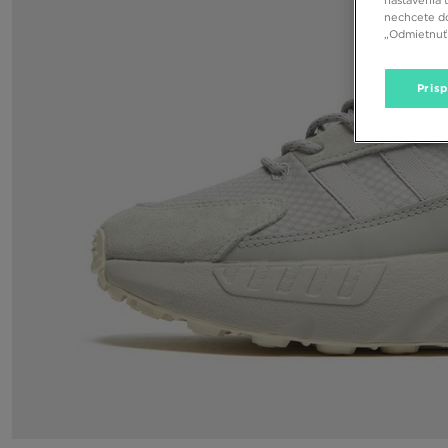
nechcete do
„Odmietnuť 
Pris