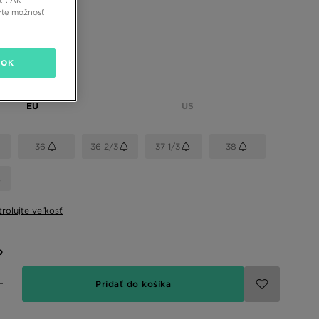
rte možnosť
 farby
OK
eľkosť
EU
US
36
36 2/3
37 1/3
38
rolujte veľkosť
o
Pridať do košíka