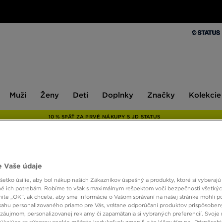
Muži
Ženy
Deti
Doplnky
Značky
Kolekcie
Muži
Ženy
Deti
Doplnky
Značky
Kolekcie
10 % SPÄŤ ZA PRVÉ NÁKUPY S JD STATUS
ADID
 Vaše údaje
etko úsilie, aby bol nákup našich Zákazníkov úspešný a produkty, ktoré si vyberajú 
é ich potrebám. Robíme to však s maximálnym rešpektom voči bezpečnosti všetký
knite „OK”, ak chcete, aby sme informácie o Vašom správaní na našej stránke mohli p
56,00
sahu personalizovaného priamo pre Vás, vrátane odporúčaní produktov prispôsobe
záujmom, personalizovanej reklamy či zapamätania si vybraných preferencií. Svoje 
týkajúce sa súborov cookie môžete kedykoľvek zmeniť, a to kliknutím na „Prispôsobi