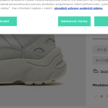
stávať personalizovanú ponuku produktov prispôsobenú Vašim preferenciám, vybe
Dostupné
všetky”. Viac informácií nájdete v našich
zásadách ochrany osobných údajov.
Sivá
pôsobiť
Odmietnuť všetky
Vybrať v
35,5
38 2/3
Skont
Množstv