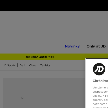
Novinky
Only
Novinky
Only at JD
at
JD
NOVINKY Zistite viac
JD Sports
Deti
Obuv
Tenisky
Chránime
Venujeme vš
prispôsoben
údajov. Kli
prípravu ob
potrebám a 
nastavenia 