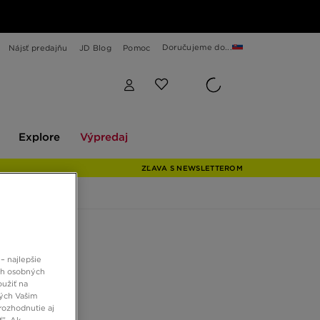
Doručujeme do...
Nájsť predajňu
JD Blog
Pomoc
Explore
Výpredaj
Explore
Výpredaj
ZĽAVA S NEWSLETTEROM
AS ZX22
– najlepšie
ch osobných
oužiť na
 €
ných Vašim
rozhodnutie aj
ť”. Ak