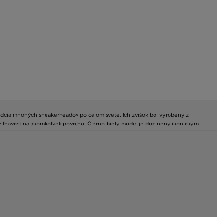
 srdcia mnohých sneakerheadov po celom svete. Ich zvršok bol vyrobený z
priľnavosť na akomkoľvek povrchu. Čierno-biely model je doplnený ikonickým