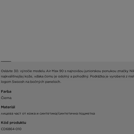
Oslávte 30. výročie modelu Air Max 90 s najnovšou juniorskou ponukou značky Nike
najkvalitnejšej kože, vďaka čomu je odolný a pohodlný. Podrážka je vyrobená z ni
logom Swoosh na bočných paneloch.
Farba
Čierna
Materiál
лицева част от кожа и синтетика/синтетична подметка
Kód produktu
CD6864-010