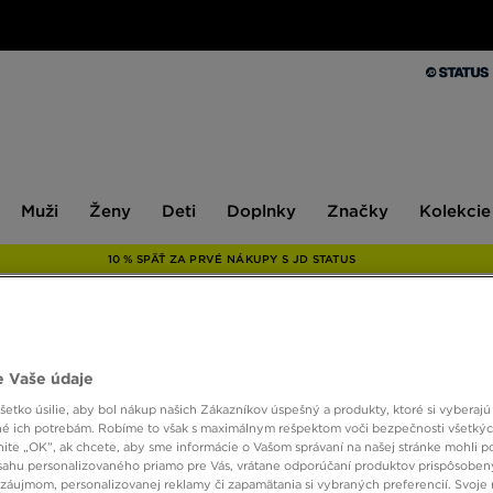
Muži
Ženy
Deti
Doplnky
Značky
Kolekcie
Muži
Ženy
Deti
Doplnky
Značky
Kolekcie
10 % SPÄŤ ZA PRVÉ NÁKUPY S JD STATUS
NIKE 
 Vaše údaje
etko úsilie, aby bol nákup našich Zákazníkov úspešný a produkty, ktoré si vyberajú 
é ich potrebám. Robíme to však s maximálnym rešpektom voči bezpečnosti všetký
110,00
knite „OK”, ak chcete, aby sme informácie o Vašom správaní na našej stránke mohli p
sahu personalizovaného priamo pre Vás, vrátane odporúčaní produktov prispôsobe
záujmom, personalizovanej reklamy či zapamätania si vybraných preferencií. Svoje 