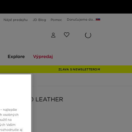
Doručujeme do...
Nájsť predajňu
JD Blog
Pomoc
Explore
Výpredaj
Explore
Výpredaj
ZĽAVA S NEWSLETTEROM
AIR MAX 90 LEATHER
– najlepšie
ch osobných
 €
oužiť na
ných Vašim
rozhodnutie aj