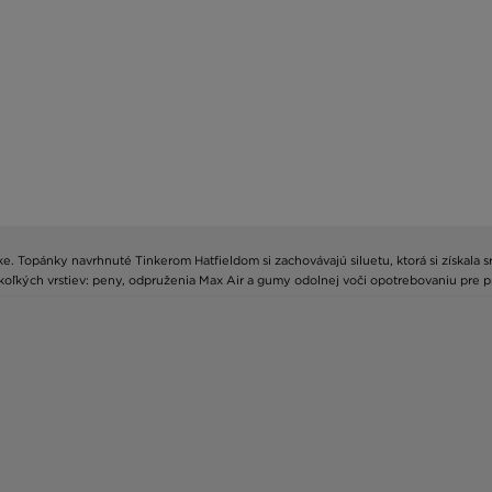
. Topánky navrhnuté Tinkerom Hatfieldom si zachovávajú siluetu, ktorá si získala
ekoľkých vrstiev: peny, odpruženia Max Air a gumy odolnej voči opotrebovaniu pre 