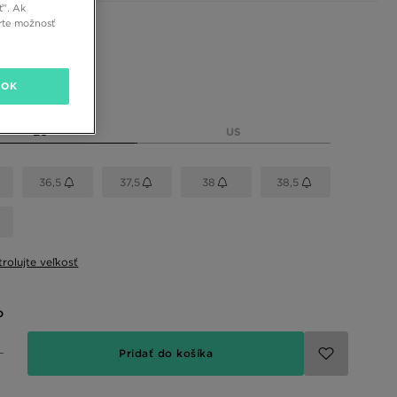
ť”. Ak
rte možnosť
 farby
OK
eľkosť
EU
US
36,5
37,5
38
38,5
rolujte veľkosť
o
Pridať do košíka