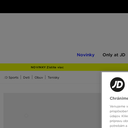
Novinky
Only
Novinky
Only at JD
at
JD
NOVINKY Zistite viac
JD Sports
Deti
Obuv
Tenisky
Chránime
Venujeme vš
prispôsoben
údajov. Kli
prípravu ob
potrebám a 