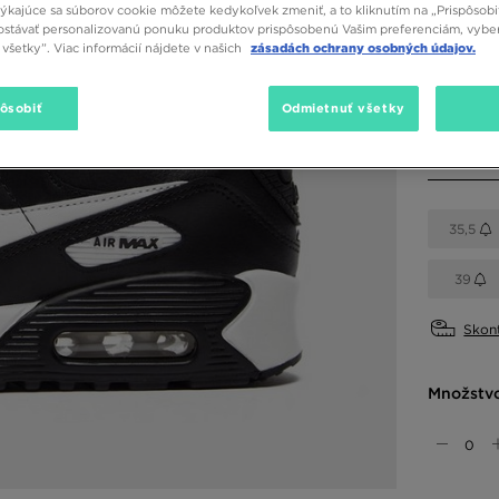
týkajúce sa súborov cookie môžete kedykoľvek zmeniť, a to kliknutím na „Prispôsobi
stávať personalizovanú ponuku produktov prispôsobenú Vašim preferenciám, vybe
Dostupné
všetky”. Viac informácií nájdete v našich
zásadách ochrany osobných údajov.
Čierna
pôsobiť
Odmietnuť všetky
Vybrať v
35,5
39
Skont
Množstv