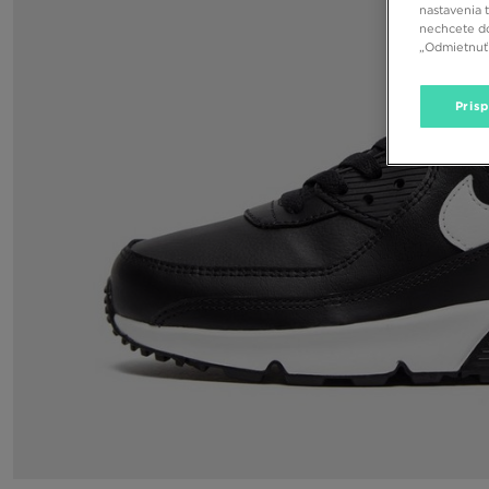
nastavenia 
nechcete do
„Odmietnuť 
Pris