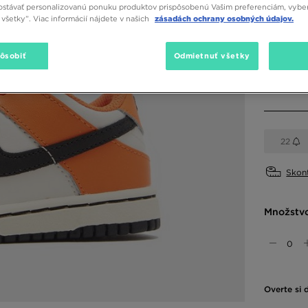
stávať personalizovanú ponuku produktov prispôsobenú Vašim preferenciám, vybe
všetky”. Viac informácií nájdete v našich
zásadách ochrany osobných údajov.
Dostupné
Béžová
pôsobiť
Odmietnuť všetky
Vybrať v
22
Skont
Množstv
Overte si 