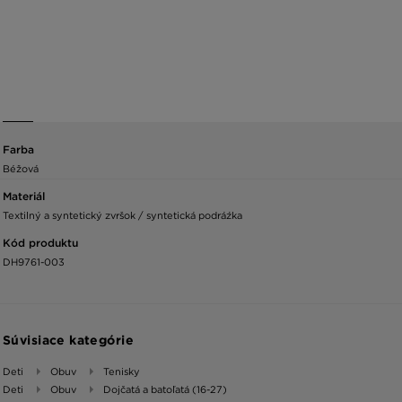
Farba
Béžová
Materiál
Textilný a syntetický zvršok / syntetická podráźka
Kód produktu
DH9761-003
Súvisiace kategórie
Deti
Obuv
Tenisky
Deti
Obuv
Dojčatá a batoľatá (16-27)