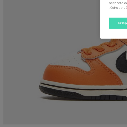
nechcete do
„Odmietnuť 
Pris