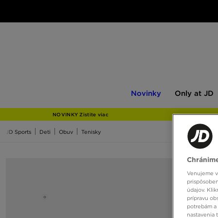
Novinky
Only
Novinky
Only at JD
at
JD
NOVINKY Zistite viac
JD Sports
Deti
Obuv
Tenisky
Chránime
Venujeme vš
prispôsoben
údajov. Kli
prípravu ob
potrebám a 
nastavenia 