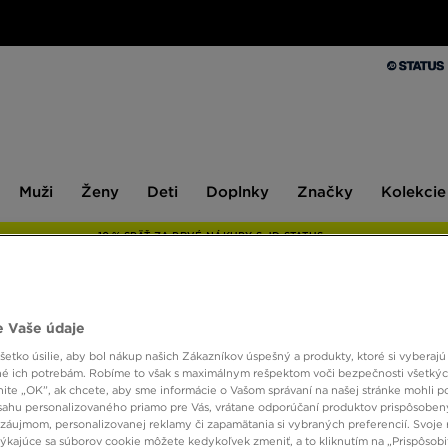
Muži
Ženy
Deti
Doplnky
Značky
Kolekcie
Muži
Ženy
Deti
Doplnky
Značky
Kolekcie
10 % SPÄŤ ZA PRVÉ NÁKUPY S JD STATUS
 Vaše údaje
NIKE 
etko úsilie, aby bol nákup našich Zákazníkov úspešný a produkty, ktoré si vyberajú 
é ich potrebám. Robíme to však s maximálnym rešpektom voči bezpečnosti všetký
knite „OK”, ak chcete, aby sme informácie o Vašom správaní na našej stránke mohli p
60,00
sahu personalizovaného priamo pre Vás, vrátane odporúčaní produktov prispôsobe
záujmom, personalizovanej reklamy či zapamätania si vybraných preferencií. Svoje 
týkajúce sa súborov cookie môžete kedykoľvek zmeniť, a to kliknutím na „Prispôsobi