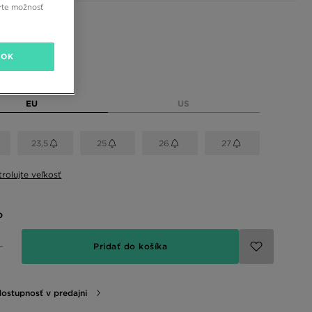
rte možnosť
 farby
OK
eľkosť
EU
US
23,5
25
26
27
rolujte veľkosť
o
Pridať do košíka
dostupnosť v predajni