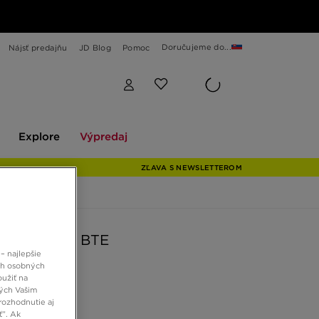
Doručujeme do...
Nájsť predajňu
JD Blog
Pomoc
Explore
Výpredaj
Explore
Výpredaj
ZĽAVA S NEWSLETTEROM
DUNK LOW BTE
– najlepšie
ch osobných
oužiť na
 €
ných Vašim
rozhodnutie aj
ť”. Ak