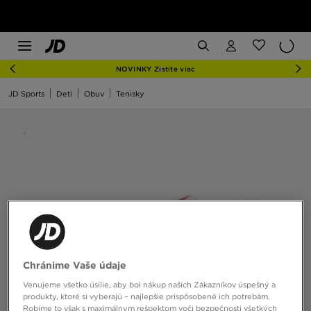
NOVINKY Zistite viac
JD Sports
Deti
Obuv
Tenisky
Chránime Vaše údaje
Venujeme všetko úsilie, aby bol nákup našich Zákazníkov úspešný a
produkty, ktoré si vyberajú – najlepšie prispôsobené ich potrebám.
Robíme to však s maximálnym rešpektom voči bezpečnosti všetkých