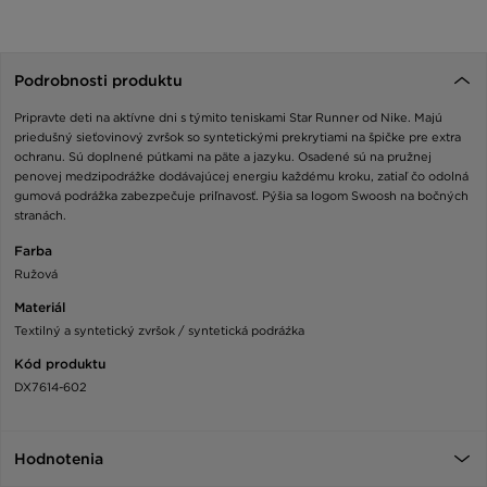
Podrobnosti produktu
Pripravte deti na aktívne dni s týmito teniskami Star Runner od Nike. Majú
priedušný sieťovinový zvršok so syntetickými prekrytiami na špičke pre extra
ochranu. Sú doplnené pútkami na päte a jazyku. Osadené sú na pružnej
penovej medzipodrážke dodávajúcej energiu každému kroku, zatiaľ čo odolná
gumová podrážka zabezpečuje priľnavosť. Pýšia sa logom Swoosh na bočných
stranách.
Farba
Ružová
Materiál
Textilný a syntetický zvršok / syntetická podráźka
Kód produktu
DX7614-602
Hodnotenia