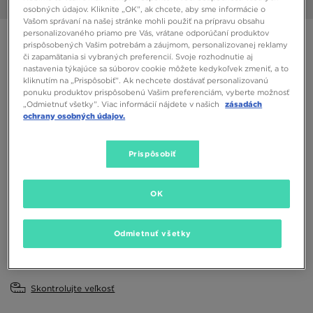
1/7
osobných údajov. Kliknite „OK”, ak chcete, aby sme informácie o
Vašom správaní na našej stránke mohli použiť na prípravu obsahu
personalizovaného priamo pre Vás, vrátane odporúčaní produktov
NIKE STAR RUNNER 4
prispôsobených Vašim potrebám a záujmom, personalizovanej reklamy
či zapamätania si vybraných preferencií. Svoje rozhodnutie aj
nastavenia týkajúce sa súborov cookie môžete kedykoľvek zmeniť, a to
20,00 €
kliknutím na „Prispôsobiť”. Ak nechcete dostávať personalizovanú
ponuku produktov prispôsobenú Vašim preferenciám, vyberte možnosť
„Odmietnuť všetky”. Viac informácií nájdete v našich
zásadách
Dostupné Farby
ochrany osobných údajov.
Ružová
Prispôsobiť
Vybrať veľkosť
EU
US
OK
28
28,5
29,5
31
32
Odmietnuť všetky
33,5
35
Skontrolujte veľkosť