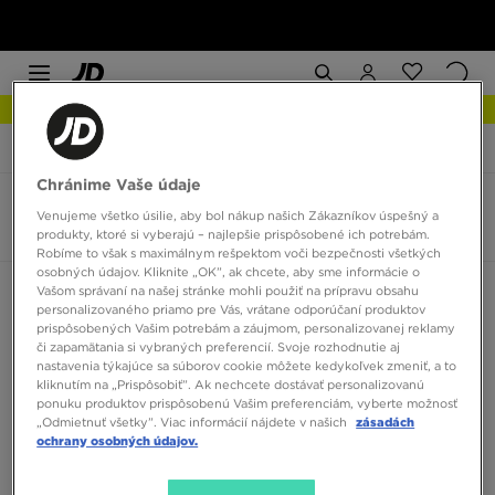
NOVINKY Zistite viac
JD Sports
Nike Star Runner
Chránime Vaše údaje
Detské Nike Star Runner
Venujeme všetko úsilie, aby bol nákup našich Zákazníkov úspešný a
1 produkt
produkty, ktoré si vyberajú – najlepšie prispôsobené ich potrebám.
Robíme to však s maximálnym rešpektom voči bezpečnosti všetkých
osobných údajov. Kliknite „OK”, ak chcete, aby sme informácie o
Vašom správaní na našej stránke mohli použiť na prípravu obsahu
Zoradiť:
Odporúčané
Filtrovať
personalizovaného priamo pre Vás, vrátane odporúčaní produktov
prispôsobených Vašim potrebám a záujmom, personalizovanej reklamy
či zapamätania si vybraných preferencií. Svoje rozhodnutie aj
nastavenia týkajúce sa súborov cookie môžete kedykoľvek zmeniť, a to
kliknutím na „Prispôsobiť”. Ak nechcete dostávať personalizovanú
ponuku produktov prispôsobenú Vašim preferenciám, vyberte možnosť
„Odmietnuť všetky”. Viac informácií nájdete v našich
zásadách
ochrany osobných údajov.