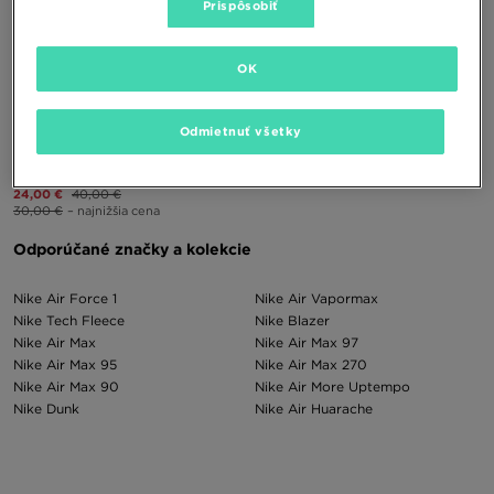
Prispôsobiť
OK
Odmietnuť všetky
NIKE STAR RUNNER 4
24,00 €
40,00 €
30,00 €
– najnižšia cena
Odporúčané značky a kolekcie
Nike Air Force 1
Nike Air Vapormax
Nike Tech Fleece
Nike Blazer
Nike Air Max
Nike Air Max 97
Nike Air Max 95
Nike Air Max 270
Nike Air Max 90
Nike Air More Uptempo
Nike Dunk
Nike Air Huarache