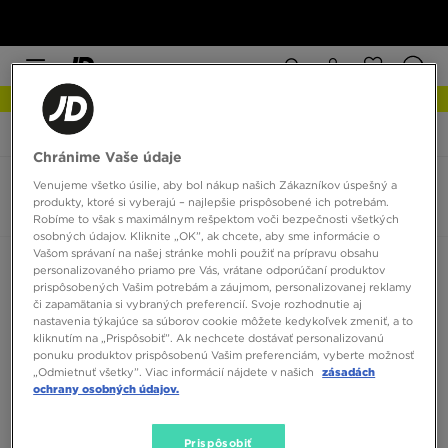
NOVINKY Zistite viac
JD Sports
Nike Air Huarache
Chránime Vaše údaje
Venujeme všetko úsilie, aby bol nákup našich Zákazníkov úspešný a
Nike Air Huarache
produkty, ktoré si vyberajú – najlepšie prispôsobené ich potrebám.
0 produktov
Robíme to však s maximálnym rešpektom voči bezpečnosti všetkých
osobných údajov. Kliknite „OK”, ak chcete, aby sme informácie o
Vašom správaní na našej stránke mohli použiť na prípravu obsahu
Zoradiť:
Odporúčané
Filtrovať
personalizovaného priamo pre Vás, vrátane odporúčaní produktov
prispôsobených Vašim potrebám a záujmom, personalizovanej reklamy
či zapamätania si vybraných preferencií. Svoje rozhodnutie aj
nastavenia týkajúce sa súborov cookie môžete kedykoľvek zmeniť, a to
kliknutím na „Prispôsobiť”. Ak nechcete dostávať personalizovanú
ponuku produktov prispôsobenú Vašim preferenciám, vyberte možnosť
„Odmietnuť všetky”. Viac informácií nájdete v našich
zásadách
ochrany osobných údajov.
Žiadne produkty na zobrazenie
Prispôsobiť