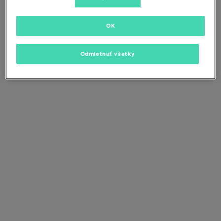
Zmeňte kritériá vyhľadávania alebo
odstráňte vybrané filtre
OK
Odmietnuť všetky