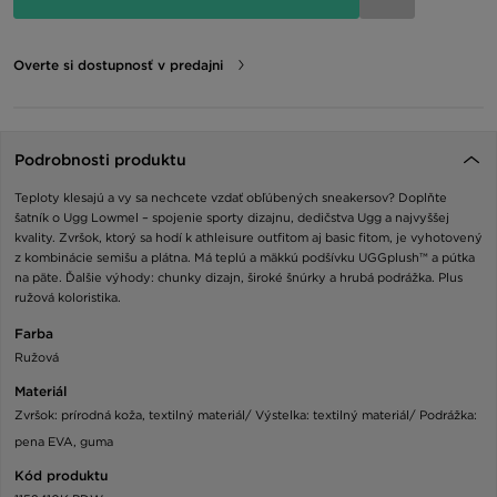
Overte si dostupnosť v predajni
Podrobnosti produktu
Teploty klesajú a vy sa nechcete vzdať obľúbených sneakersov? Doplňte
šatník o Ugg Lowmel – spojenie sporty dizajnu, dedičstva Ugg a najvyššej
kvality. Zvršok, ktorý sa hodí k athleisure outfitom aj basic fitom, je vyhotovený
z kombinácie semišu a plátna. Má teplú a mäkkú podšívku UGGplush™ a pútka
na päte. Ďalšie výhody: chunky dizajn, široké šnúrky a hrubá podrážka. Plus
ružová koloristika.
Farba
Ružová
Materiál
Zvršok: prírodná koža, textilný materiál/ Výstelka: textilný materiál/ Podrážka:
pena EVA, guma
Kód produktu