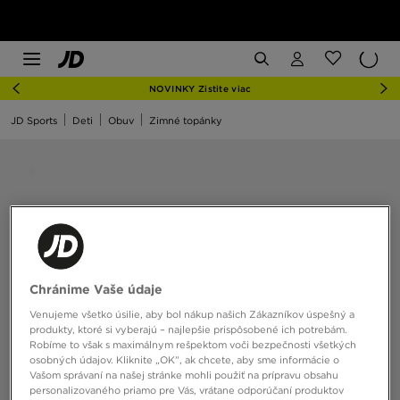
NOVINKY Zistite viac
JD Sports
Deti
Obuv
Zimné topánky
Chránime Vaše údaje
Venujeme všetko úsilie, aby bol nákup našich Zákazníkov úspešný a
produkty, ktoré si vyberajú – najlepšie prispôsobené ich potrebám.
Robíme to však s maximálnym rešpektom voči bezpečnosti všetkých
osobných údajov. Kliknite „OK”, ak chcete, aby sme informácie o
Vašom správaní na našej stránke mohli použiť na prípravu obsahu
personalizovaného priamo pre Vás, vrátane odporúčaní produktov