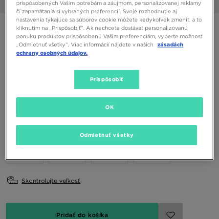
prispôsobených Vašim potrebám a záujmom, personalizovanej reklamy
1/6
či zapamätania si vybraných preferencií. Svoje rozhodnutie aj
nastavenia týkajúce sa súborov cookie môžete kedykoľvek zmeniť, a to
UGG K LOWMEL
kliknutím na „Prispôsobiť”. Ak nechcete dostávať personalizovanú
ponuku produktov prispôsobenú Vašim preferenciám, vyberte možnosť
„Odmietnuť všetky”. Viac informácií nájdete v našich
zásadách
ochrany osobných údajov.
130,00 €
Dostupné Farby
Prispôsobiť
OK
Vybrať veľkosť
EU
US
Odmietnuť všetky
31
32,5
33,5
35
Skontrolujte veľkosť
Pridať do košíka