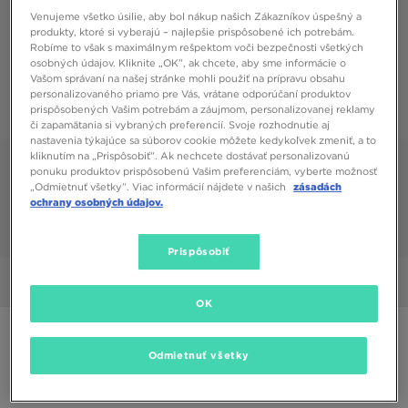
Venujeme všetko úsilie, aby bol nákup našich Zákazníkov úspešný a
produkty, ktoré si vyberajú – najlepšie prispôsobené ich potrebám.
Robíme to však s maximálnym rešpektom voči bezpečnosti všetkých
osobných údajov. Kliknite „OK”, ak chcete, aby sme informácie o
Vašom správaní na našej stránke mohli použiť na prípravu obsahu
personalizovaného priamo pre Vás, vrátane odporúčaní produktov
prispôsobených Vašim potrebám a záujmom, personalizovanej reklamy
či zapamätania si vybraných preferencií. Svoje rozhodnutie aj
nastavenia týkajúce sa súborov cookie môžete kedykoľvek zmeniť, a to
kliknutím na „Prispôsobiť”. Ak nechcete dostávať personalizovanú
ponuku produktov prispôsobenú Vašim preferenciám, vyberte možnosť
„Odmietnuť všetky”. Viac informácií nájdete v našich
zásadách
ochrany osobných údajov.
1/6
Prispôsobiť
Obrázky
360°
OK
NIKE REVOLUTION 6
Odmietnuť všetky
24,00 €