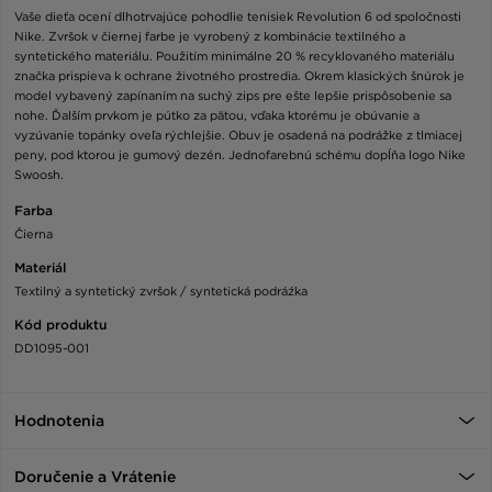
Vaše dieťa ocení dlhotrvajúce pohodlie tenisiek Revolution 6 od spoločnosti
Nike. Zvršok v čiernej farbe je vyrobený z kombinácie textilného a
syntetického materiálu. Použitím minimálne 20 % recyklovaného materiálu
značka prispieva k ochrane životného prostredia. Okrem klasických šnúrok je
model vybavený zapínaním na suchý zips pre ešte lepšie prispôsobenie sa
nohe. Ďalším prvkom je pútko za pätou, vďaka ktorému je obúvanie a
vyzúvanie topánky oveľa rýchlejšie. Obuv je osadená na podrážke z tlmiacej
peny, pod ktorou je gumový dezén. Jednofarebnú schému dopĺňa logo Nike
Swoosh.
Farba
Čierna
Materiál
Textilný a syntetický zvršok / syntetická podráźka
Kód produktu
DD1095-001
Hodnotenia
Doručenie a Vrátenie