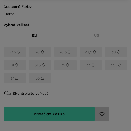
Dostupné Farby
Čierna
Vybrať veľkosť
EU
US
27,5
28
28,5
29,5
30
31
31,5
32
33
33,5
34
35
Skontrolujte veľkosť
Pridať do košíka