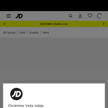
NOVINKY Zistite viac
JD Sports
Deti
Značky
Nike
Chránime Vaše údaje