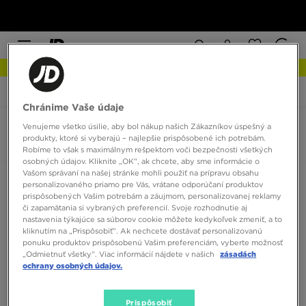
NOVINKY Zistite viac
JD Sports
Emporio Armani Milano
Chránime Vaše údaje
Venujeme všetko úsilie, aby bol nákup našich Zákazníkov úspešný a
Emporio Armani Milano
produkty, ktoré si vyberajú – najlepšie prispôsobené ich potrebám.
0 produktov
Robíme to však s maximálnym rešpektom voči bezpečnosti všetkých
osobných údajov. Kliknite „OK”, ak chcete, aby sme informácie o
Vašom správaní na našej stránke mohli použiť na prípravu obsahu
Zoradiť:
Odporúčané
Filtrovať
personalizovaného priamo pre Vás, vrátane odporúčaní produktov
prispôsobených Vašim potrebám a záujmom, personalizovanej reklamy
či zapamätania si vybraných preferencií. Svoje rozhodnutie aj
nastavenia týkajúce sa súborov cookie môžete kedykoľvek zmeniť, a to
kliknutím na „Prispôsobiť”. Ak nechcete dostávať personalizovanú
ponuku produktov prispôsobenú Vašim preferenciám, vyberte možnosť
„Odmietnuť všetky”. Viac informácií nájdete v našich
zásadách
ochrany osobných údajov.
Žiadne produkty na zobrazenie
Prispôsobiť