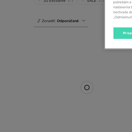
(7)
(7)
JD Exclusive
SALE
potrebám a 
nastavenia 
nechcete do
„Odmietnuť 
Zoradiť:
Odporúčané
Pris