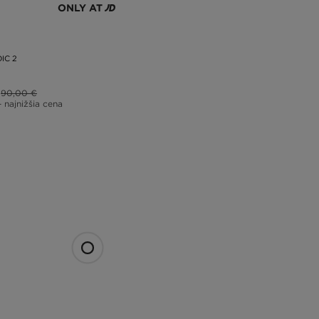
ONLY AT
IC 2
90,00 €
– najnižšia cena