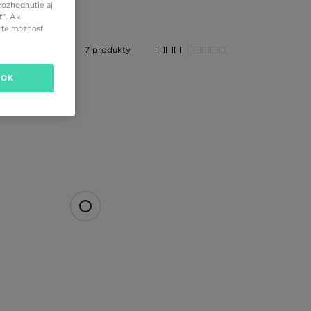
rozhodnutie aj
ť”. Ak
rte možnosť
7 produkty
OK