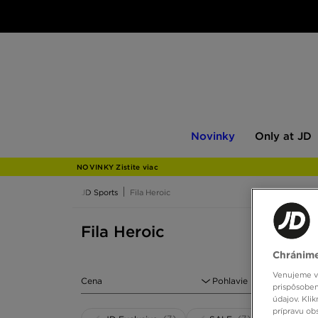
Novinky
Only
Novinky
Only at JD
at
JD
NOVINKY Zistite viac
JD Sports
Fila Heroic
Fila Heroic
Chránime
Venujeme vš
Cena
Pohlavie
prispôsoben
údajov. Kli
prípravu ob