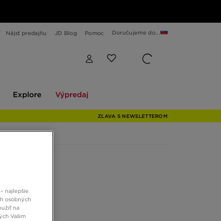
Doručujeme do...
Nájsť predajňu
JD Blog
Pomoc
Explore
Výpredaj
Explore
Výpredaj
ZĽAVA S NEWSLETTEROM
– najlepšie
ch osobných
oužiť na
ných Vašim