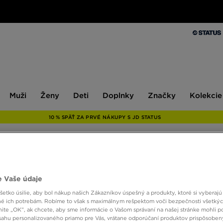
Muži
Ženy
Deti
Doplnky
Značky
Kolekcie
Muži
Ženy
Deti
Doplnky
Značky
Kolekcie
10 % SPÄŤ ZA PRVÉ NÁKUPY S JD STATUS
 Vaše údaje
etko úsilie, aby bol nákup našich Zákazníkov úspešný a produkty, ktoré si vyberajú 
Veľkosť
Farba
é ich potrebám. Robíme to však s maximálnym rešpektom voči bezpečnosti všetký
knite „OK”, ak chcete, aby sme informácie o Vašom správaní na našej stránke mohli p
sahu personalizovaného priamo pre Vás, vrátane odporúčaní produktov prispôsobe