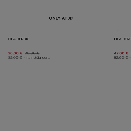
ONLY AT
FILA HEROIC
FILA HEROI
26,00 €
70,00 €
42,00 €
32,00 €
– najnižšia cena
52,00 €
–