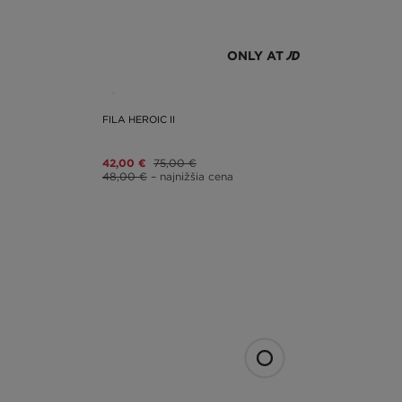
ONLY AT
FILA HEROIC II
42,00 €
75,00 €
48,00 €
– najnižšia cena