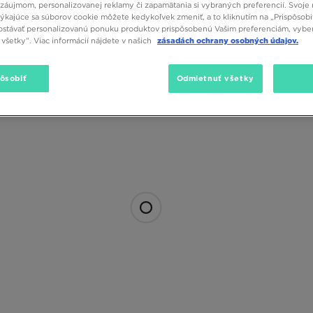
záujmom, personalizovanej reklamy či zapamätania si vybraných preferencií. Svoje 
týkajúce sa súborov cookie môžete kedykoľvek zmeniť, a to kliknutím na „Prispôsobi
stávať personalizovanú ponuku produktov prispôsobenú Vašim preferenciám, vybe
všetky”. Viac informácií nájdete v našich
zásadách ochrany osobných údajov.
pôsobiť
Odmietnuť všetky