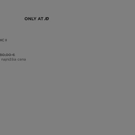
ONLY AT
C II
80,00 €
 najnižšia cena