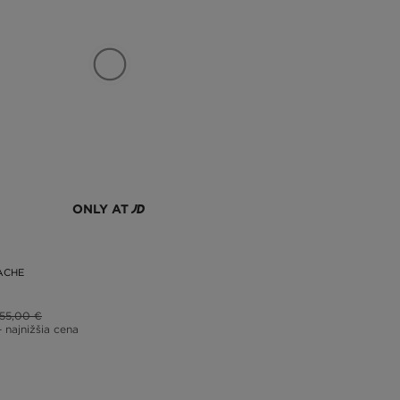
ONLY AT
ACHE
55,00 €
– najnižšia cena