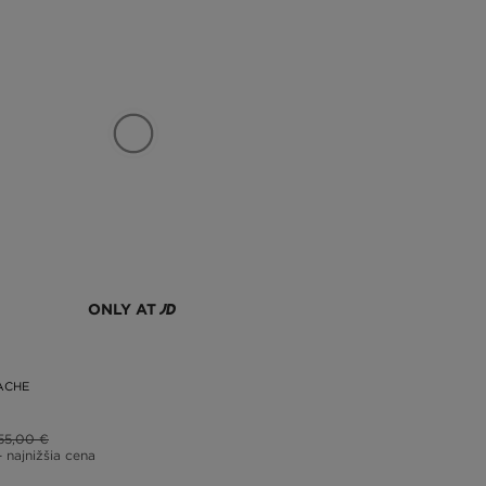
ONLY AT
ACHE
55,00 €
– najnižšia cena