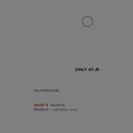
ONLY AT
FILA PANACHE
24,00 €
55,00 €
30,00 €
– najnižšia cena