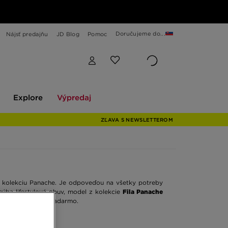
Doručujeme do...
Nájsť predajňu
JD Blog
Pomoc
Explore
Výpredaj
Explore
Výpredaj
ZĽAVA S NEWSLETTEROM
kolekciu Panache. Je odpoveďou na všetky potreby
hýba lifestylová obuv, model z kolekcie
Fila Panache
60 € vám doručím zadarmo.