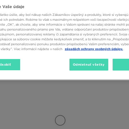
 Obrovskú popularitu si získala v 90. rokoch, keď jej logo nosili najvä
 Vaše údaje
ónami znova vrátila na scénu s ešte väčšou silou. Súčasný streetwear si
kombináciu retro atmosféry a moderných riešení. Okrem mikín, tričiek a do
etko úsilie, aby bol nákup našich Zákazníkov úspešný a produkty, ktoré si vyberajú 
 kultové tenisky aj vaše dieťa. Sortiment Fila Panache zahŕňa modely pre 
é ich potrebám. Robíme to však s maximálnym rešpektom voči bezpečnosti všetký
Farba
lu. Topánky budú ideálnou voľbou na cestu do škôlky, na školskú chodbu,
knite „OK”, ak chcete, aby sme informácie o Vašom správaní na našej stránke mohli p
dlne a vyzerať skvele v každej situácii. Detská obuv
Fila Panache
sa vyznač
sahu personalizovaného priamo pre Vás, vrátane odporúčaní produktov prispôsobe
olieru a klasickému systému šnurovania sa topánky dokonale prispôsobia
záujmom, personalizovanej reklamy či zapamätania si vybraných preferencií. Svoje 
 textilnou podšívkou, vďaka ktorej vám ani počas dlhých prechádzok neh
týkajúce sa súborov cookie môžete kedykoľvek zmeniť, a to kliknutím na „Prispôsobi
ý zaručí istý krok.
stávať personalizovanú ponuku produktov prispôsobenú Vašim preferenciám, vybe
všetky”. Viac informácií nájdete v našich
zásadách ochrany osobných údajov.
ršie aj mladšie deti. Nezabudnite, že v JD nájdete viacero modelov, takž
pôsobiť
Odmietnuť všetky
ia odtieňom detailov. Okrem iného tu nájdete modely s ružovými, perleťovým
outfitu. Doplnia mestské outfity s mikinami a joggermi alebo s trička
 chinos nohavicami. Hodia sa k tričkám, topom a šortkám. Dievčatá m
dčia sa aj v kombinácií s tričkom a sukňou. Zaistite svojmu dieťaťu pohod