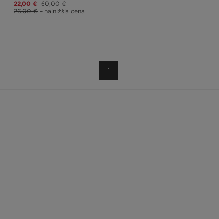
22,00 €
60,00 €
26,00 €
– najnižšia cena
1