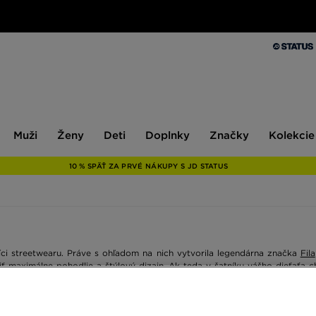
Muži
Ženy
Deti
Doplnky
Značky
Kolekcie
Muži
Ženy
Deti
Doplnky
Značky
Kolekcie
10 % SPÄŤ ZA PRVÉ NÁKUPY S JD STATUS
níci streetwearu. Práve s ohľadom na nich vytvorila legendárna značka
Fila
ť maximálne pohodlie a štýlový dizajn. Ak teda v šatníku vášho dieťaťa c
rú nájdete v predajniach JD Sports a v našom online obchode. Tovar nad 