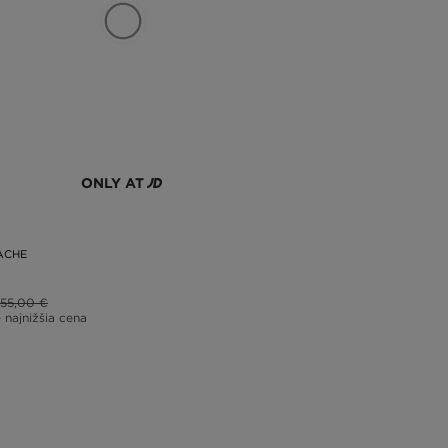
ONLY AT
ACHE
55,00 €
– najnižšia cena