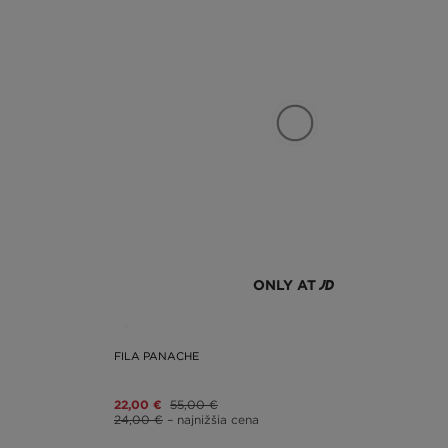
ONLY AT
FILA PANACHE
22,00 €
55,00 €
24,00 €
– najnižšia cena