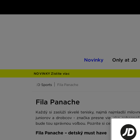
Novinky
Only
Novinky
Only at JD
at
JD
NOVINKY Zistite viac
JD Sports
Fila Panache
Fila Panache
Každý si zaslúži skvelé tenisky, najmä najmladší milov
juniorov a drobcov - značka presne vie, ako zabezpeči
bude tou správnou voľbou. Pozrite si celú ponuku, kto
Fila Panache – detský must have