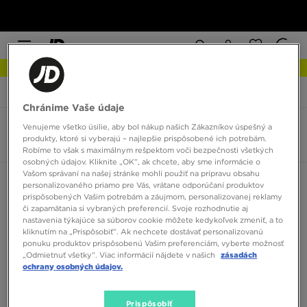
NOVINKY Zistite viac
JD Sports
Fila Ray
Chránime Vaše údaje
Venujeme všetko úsilie, aby bol nákup našich Zákazníkov úspešný a
Fila Ray
produkty, ktoré si vyberajú – najlepšie prispôsobené ich potrebám.
1 produkt
Robíme to však s maximálnym rešpektom voči bezpečnosti všetkých
osobných údajov. Kliknite „OK”, ak chcete, aby sme informácie o
Vašom správaní na našej stránke mohli použiť na prípravu obsahu
Zoradiť:
Odporúčané
Filtrovať
personalizovaného priamo pre Vás, vrátane odporúčaní produktov
prispôsobených Vašim potrebám a záujmom, personalizovanej reklamy
či zapamätania si vybraných preferencií. Svoje rozhodnutie aj
nastavenia týkajúce sa súborov cookie môžete kedykoľvek zmeniť, a to
kliknutím na „Prispôsobiť”. Ak nechcete dostávať personalizovanú
ponuku produktov prispôsobenú Vašim preferenciám, vyberte možnosť
„Odmietnuť všetky”. Viac informácií nájdete v našich
zásadách
ochrany osobných údajov.
Prispôsobiť