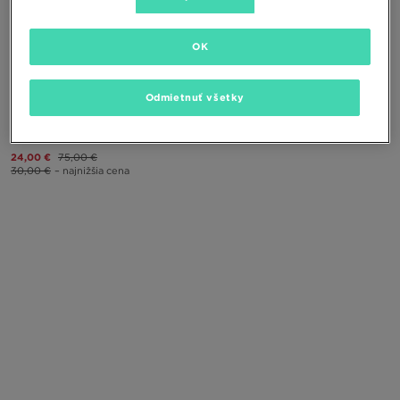
OK
ONLY AT
Odmietnuť všetky
FILA RAY TRACER 2K
24,00 €
75,00 €
30,00 €
– najnižšia cena