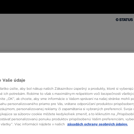
Muži
Ženy
Deti
Doplnky
Značky
Kolekcie
Muži
Ženy
Deti
Doplnky
Značky
Kolekcie
10 % SPÄŤ ZA PRVÉ NÁKUPY S JD STATUS
 Vaše údaje
etko úsilie, aby bol nákup našich Zákazníkov úspešný a produkty, ktoré si vyberajú 
é ich potrebám. Robíme to však s maximálnym rešpektom voči bezpečnosti všetký
knite „OK”, ak chcete, aby sme informácie o Vašom správaní na našej stránke mohli p
sahu personalizovaného priamo pre Vás, vrátane odporúčaní produktov prispôsobe
sa obzeráte po značkových teniskách na bežné nosenie? Ideálny model n
záujmom, personalizovanej reklamy či zapamätania si vybraných preferencií. Svoje 
eny. V čom spočíva technológia React? Ide o najmodernejší systém penov
týkajúce sa súborov cookie môžete kedykoľvek zmeniť, a to kliknutím na „Prispôsobi
. Pena je zároveň odolnejšia a ľahšia ako predchádzajúce tlmiace mate
stávať personalizovanú ponuku produktov prispôsobenú Vašim preferenciám, vybe
podrážka React sa využíva aj v teniskách určených na bežné nosenie. Vďa
všetky”. Viac informácií nájdete v našich
zásadách ochrany osobných údajov.
t nájdete v JD Sports.