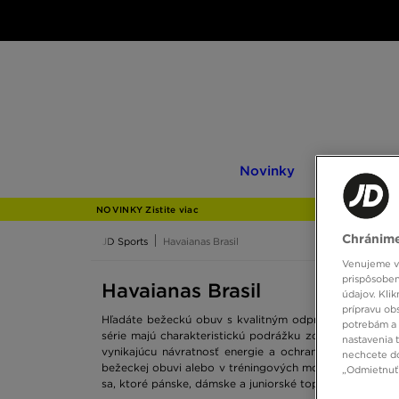
Novinky
Only
Novinky
Only at JD
at
JD
NOVINKY Zistite viac
Chránime
JD Sports
Havaianas Brasil
Venujeme vš
prispôsoben
Havaianas Brasil
údajov. Kli
prípravu ob
Hľadáte bežeckú obuv s kvalitným odpružením? Alebo 
potrebám a 
série majú charakteristickú podrážku zo špeciálnej p
nastavenia 
vynikajúcu návratnosť energie a ochranu pred nárazmi
nechcete do
bežeckej obuvi alebo v tréningových modeloch. Penová 
„Odmietnuť 
sa, ktoré pánske, dámske a juniorské topánky Nike Reac