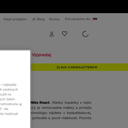
Doručujeme do...
Nájsť predajňu
JD Blog
Pomoc
Explore
Výpredaj
Explore
Výpredaj
ZĽAVA S NEWSLETTEROM
– najlepšie
ch osobných
oužiť na
ných Vašim
ájdete v kolekcii
Nike React
. Všetky topánky z tejto
rozhodnutie aj
ého odpruženia, ktorý je mimoriadne mäkký a prináša
ť”. Ak
riály
Nike
. Túto technológiu nájdete v basketbalovej,
rte možnosť
ka tomu ponúkajú pohodlie a pocit mäkkosti. Pozrite