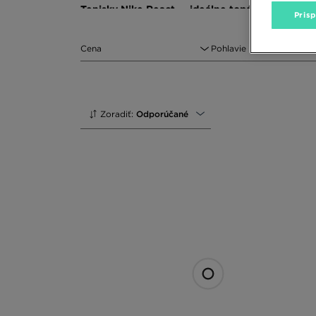
Tenisky Nike React — ideálne topánky na bežn
Pris
Jednou z lifestylových línií
Nike React
je séria Live. Č
golier, čo ešte viac stabilizuje konštrukciu. V zadne
Cena
Pohlavie
Nízky profil prináša voľnosť pohybu. Mäkká penová pod
alebo v sivej verzii. V JD Sports nájdete aj modely z k
vložkami na päte, ktoré zaisťujú trvácnosť materiá
minimalistické modely v čiernej alebo bielej farbe, past
Zoradiť:
Odporúčané
Nike React Infinity Run
Je beh vaším obľúbeným športom? Potom si pozrite top
predajniach JD. Vyznačuje sa moderným dizajnom, ktor
zvrškom zo špeciálnej tkaniny Flyknit. Tento materiál 
Model
Nike React
Infinity Run 3 má širšiu stielku, kto
asfalte. Takže si ich môžete vziať na tréning do parku 