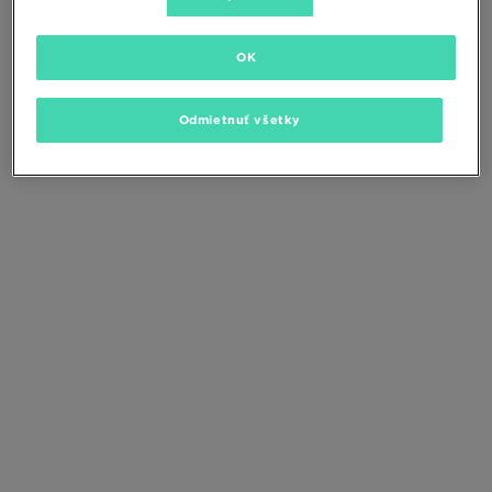
Zmeňte kritériá vyhľadávania alebo
odstráňte vybrané filtre
OK
Odmietnuť všetky