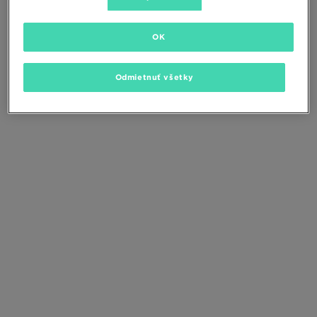
Zmeňte kritériá vyhľadávania alebo
odstráňte vybrané filtre
OK
Odmietnuť všetky