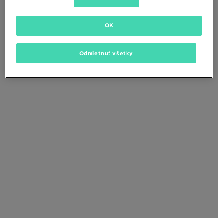
Zmeňte kritériá vyhľadávania alebo
odstráňte vybrané filtre
OK
Odmietnuť všetky