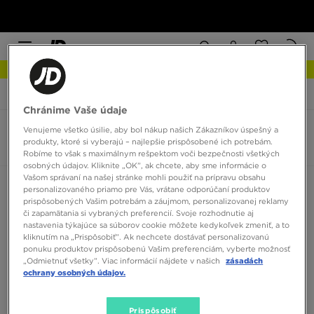
NOVINKY Zistite viac
JD Sports
Jordan 1 Crib Bootie
Chránime Vaše údaje
Venujeme všetko úsilie, aby bol nákup našich Zákazníkov úspešný a
Detské Jordan 1 Crib Bootie
produkty, ktoré si vyberajú – najlepšie prispôsobené ich potrebám.
0 produktov
Robíme to však s maximálnym rešpektom voči bezpečnosti všetkých
osobných údajov. Kliknite „OK”, ak chcete, aby sme informácie o
Vašom správaní na našej stránke mohli použiť na prípravu obsahu
Zoradiť:
Odporúčané
Filtrovať
personalizovaného priamo pre Vás, vrátane odporúčaní produktov
prispôsobených Vašim potrebám a záujmom, personalizovanej reklamy
či zapamätania si vybraných preferencií. Svoje rozhodnutie aj
nastavenia týkajúce sa súborov cookie môžete kedykoľvek zmeniť, a to
kliknutím na „Prispôsobiť”. Ak nechcete dostávať personalizovanú
ponuku produktov prispôsobenú Vašim preferenciám, vyberte možnosť
„Odmietnuť všetky”. Viac informácií nájdete v našich
zásadách
ochrany osobných údajov.
Žiadne produkty na zobrazenie
Prispôsobiť