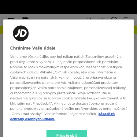
NOVINKY Zistite viac
JD Sports
Jordan 6 Rings
Chránime Vaše údaje
Venujeme všetko úsilie, aby bol nákup našich Zákazníkov úspešný a
Jordan 6 Rings
produkty, ktoré si vyberajú – najlepšie prispôsobené ich potrebám.
0 produktov
Robíme to však s maximálnym rešpektom voči bezpečnosti všetkých
osobných údajov. Kliknite „OK”, ak chcete, aby sme informácie o
Vašom správaní na našej stránke mohli použiť na prípravu obsahu
Zoradiť:
Odporúčané
Filtrovať
personalizovaného priamo pre Vás, vrátane odporúčaní produktov
prispôsobených Vašim potrebám a záujmom, personalizovanej reklamy
či zapamätania si vybraných preferencií. Svoje rozhodnutie aj
nastavenia týkajúce sa súborov cookie môžete kedykoľvek zmeniť, a to
kliknutím na „Prispôsobiť”. Ak nechcete dostávať personalizovanú
ponuku produktov prispôsobenú Vašim preferenciám, vyberte možnosť
„Odmietnuť všetky”. Viac informácií nájdete v našich
zásadách
ochrany osobných údajov.
Žiadne produkty na zobrazenie
Prispôsobiť