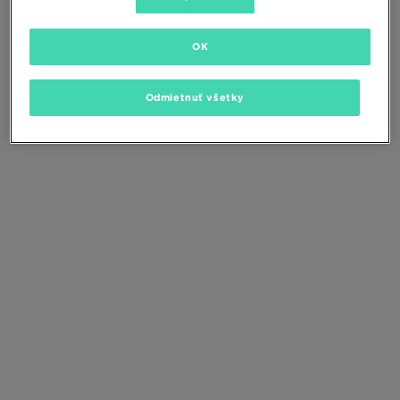
Zmeňte kritériá vyhľadávania alebo
odstráňte vybrané filtre
OK
Odmietnuť všetky