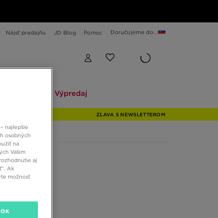
Doručujeme do...
Nájsť predajňu
JD Blog
Pomoc
Explore
Výpredaj
Explore
Výpredaj
ZĽAVA S NEWSLETTEROM
– najlepšie
ch osobných
oužiť na
ných Vašim
rozhodnutie aj
ť”. Ak
rte možnosť
OK