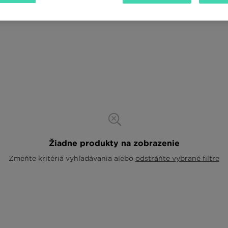
Žiadne produkty na zobrazenie
Zmeňte kritériá vyhľadávania alebo
odstráňte vybrané filtre