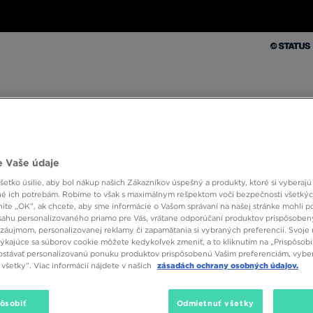
Muži
Ženy
Deti
Doplnky
Značky
Kolekcie
Muži
Ženy
Deti
Doplnky
Značky
Kolekcie
 Vaše údaje
10 % SPÄŤ ZA PRVÉ NÁKUPY S JD STATUS
etko úsilie, aby bol nákup našich Zákazníkov úspešný a produkty, ktoré si vyberajú 
é ich potrebám. Robíme to však s maximálnym rešpektom voči bezpečnosti všetký
knite „OK”, ak chcete, aby sme informácie o Vašom správaní na našej stránke mohli p
sahu personalizovaného priamo pre Vás, vrátane odporúčaní produktov prispôsobe
záujmom, personalizovanej reklamy či zapamätania si vybraných preferencií. Svoje 
týkajúce sa súborov cookie môžete kedykoľvek zmeniť, a to kliknutím na „Prispôsobi
stávať personalizovanú ponuku produktov prispôsobenú Vašim preferenciám, vybe
všetky”. Viac informácií nájdete v našich
zásadách ochrany osobných údajov.
pôsobiť
Odmietnuť všetky