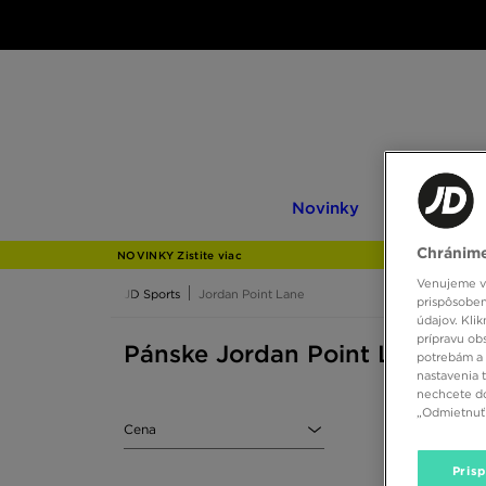
Novinky
Only
Novinky
Only at JD
at
JD
Chránime
NOVINKY Zistite viac
Venujeme vš
JD Sports
Jordan Point Lane
prispôsoben
údajov. Kli
prípravu ob
Pánske Jordan Point Lane
potrebám a 
nastavenia 
nechcete do
„Odmietnuť 
Cena
Pris