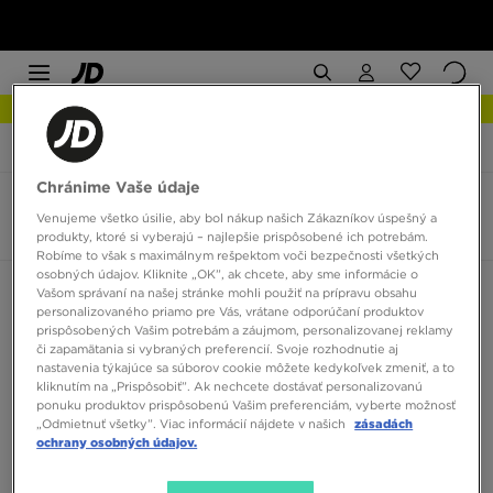
NOVINKY Zistite viac
JD Sports
Lacoste Carnaby
Chránime Vaše údaje
Lacoste Carnaby
Venujeme všetko úsilie, aby bol nákup našich Zákazníkov úspešný a
4 produkty
produkty, ktoré si vyberajú – najlepšie prispôsobené ich potrebám.
Robíme to však s maximálnym rešpektom voči bezpečnosti všetkých
osobných údajov. Kliknite „OK”, ak chcete, aby sme informácie o
Zoradiť:
Odporúčané
Filtrovať
Vašom správaní na našej stránke mohli použiť na prípravu obsahu
personalizovaného priamo pre Vás, vrátane odporúčaní produktov
prispôsobených Vašim potrebám a záujmom, personalizovanej reklamy
či zapamätania si vybraných preferencií. Svoje rozhodnutie aj
nastavenia týkajúce sa súborov cookie môžete kedykoľvek zmeniť, a to
kliknutím na „Prispôsobiť”. Ak nechcete dostávať personalizovanú
ponuku produktov prispôsobenú Vašim preferenciám, vyberte možnosť
„Odmietnuť všetky”. Viac informácií nájdete v našich
zásadách
ochrany osobných údajov.