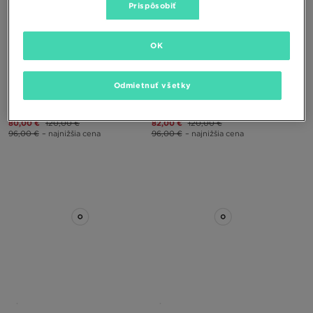
Prispôsobiť
OK
Odmietnuť všetky
LACOSTE CARNABY
LACOSTE CARNABY
80,00 €
120,00 €
82,00 €
120,00 €
96,00 €
– najnižšia cena
96,00 €
– najnižšia cena