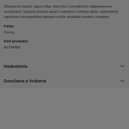
Šiltovka do mesta? Jasná voľba. New Era v netradičnom päťpanelovom
vyhotovení. Spojený predný panel s nášivkou v military štýle, nastaviteľné
zapínanie a holografická nálepka na šilte dodávajú modelu charakter.
Farba
Čierna
Kód produktu
60758980
Hodnotenia
Doručenie a Vrátenie