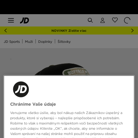
NOVINKY Zistite viac
JD Sports
Muži
Doplnky
Šiltovky
Chránime Vaše údaje
Venujeme všetko úsilie, aby bol nákup našich Zákazníkov úspešný a
produkty, ktoré si vyberajú – najlepšie prispôsobené ich potrebám.
Robíme to však s maximálnym rešpektom voči bezpečnosti všetkých
osobných údajov. Kliknite „OK”, ak chcete, aby sme informácie o
Vašom správaní na našej stránke mohli použiť na prípravu obsahu