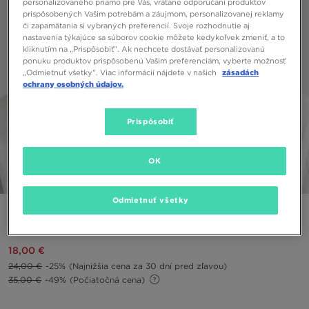
personalizovaného priamo pre Vás, vrátane odporúčaní produktov
prispôsobených Vašim potrebám a záujmom, personalizovanej reklamy
či zapamätania si vybraných preferencií. Svoje rozhodnutie aj
nastavenia týkajúce sa súborov cookie môžete kedykoľvek zmeniť, a to
kliknutím na „Prispôsobiť”. Ak nechcete dostávať personalizovanú
ponuku produktov prispôsobenú Vašim preferenciám, vyberte možnosť
„Odmietnuť všetky”. Viac informácií nájdete v našich
zásadách
ochrany osobných údajov.
Prispôsobiť
OK
1/4
Odmietnuť všetky
NEW ERA ČIAPKA NE CAMO PATCH EFRAME NONE
18,00 €
24,00 €
-25%
(Najnižšia cena za 30 dní pred zľavou)
35,00 €
-49%
(Počiatočná cena)