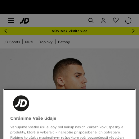
NOVINKY Zistite viac
JD Sports
Muži
Doplnky
Batohy
Chránime Vaše údaje
Venujeme všetko úsilie, aby bol nákup našich Zákazníkov úspešný a
produkty, ktoré si vyberajú – najlepšie prispôsobené ich potrebám.
Robíme to však s maximálnym rešpektom voči bezpečnosti všetkých