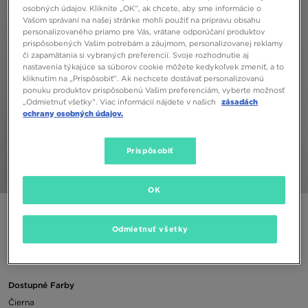
osobných údajov. Kliknite „OK”, ak chcete, aby sme informácie o
Vašom správaní na našej stránke mohli použiť na prípravu obsahu
personalizovaného priamo pre Vás, vrátane odporúčaní produktov
prispôsobených Vašim potrebám a záujmom, personalizovanej reklamy
či zapamätania si vybraných preferencií. Svoje rozhodnutie aj
nastavenia týkajúce sa súborov cookie môžete kedykoľvek zmeniť, a to
kliknutím na „Prispôsobiť”. Ak nechcete dostávať personalizovanú
ponuku produktov prispôsobenú Vašim preferenciám, vyberte možnosť
„Odmietnuť všetky”. Viac informácií nájdete v našich
zásadách
ochrany osobných údajov.
Prispôsobiť
1/6
OK
NIKE RUKSAK STASH BACKPACK
Odmietnuť všetky
30,00 €
Dostupné Farby
Čierna