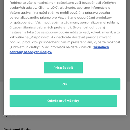
Robíme to však s maximálnym rešpektom voči bezpečnosti všetkých
osobných údajov. Kliknite „OK”, ak chcete, aby sme informácie o
Vašom správaní na našej stránke mohli použiť na prípravu obsahu
personalizovaného priamo pre Vás, vrátane odporúčaní produktov
prispôsobených Vašim potrebám a záujmom, personalizovanej reklamy
či zapamätania si vybraných preferencií. Svoje rozhodnutie aj
nastavenia týkajúce sa súborov cookie môžete kedykoľvek zmeniť, a to
kliknutím na „Prispôsobiť”. Ak nechcete dostávať personalizovanú
ponuku produktov prispôsobenú Vašim preferenciám, vyberte možnosť
„Odmietnuť všetky”. Viac informácií nájdete v našich
zásadách
ochrany osobných údajov.
Prispôsobiť
1/3
OK
ONLY AT JD
MCKENZIE TRENKY WYATT 3 PACK
Odmietnuť všetky
6,00 €
Dostupné Farby