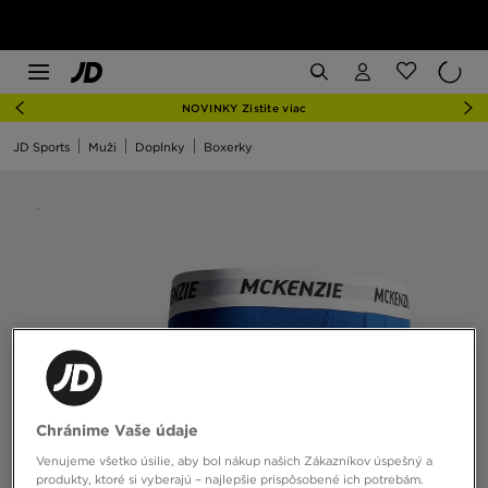
NOVINKY Zistite viac
JD Sports
Muži
Doplnky
Boxerky
Chránime Vaše údaje
Venujeme všetko úsilie, aby bol nákup našich Zákazníkov úspešný a
produkty, ktoré si vyberajú – najlepšie prispôsobené ich potrebám.