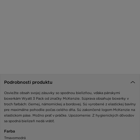
Podrobnosti produktu
Osviežte obsah svojej zásuvky so spodnou bielizňou, vďaka pánskymi
boxerkám Wyatt 3 Pack od značky McKenzie. Súprava obsahuje boxerky v
troch farbách: čiernej, námorníckej a bordovej. Sú vyrobené z elastickej bavlny
pre maximálne pohodlie počas celého dňa. Sú zakončené logom McKenzie na
elastickom páse. Možno prať v práčke. Upozornenie: Z hygienických dôvodov
sa spodná bielizeň nedá vrátiť.
Farba
Tmavomodrá