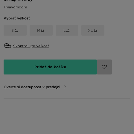
Tmavomodrá
Vybrať veľkosť
S
M
L
XL
Skontrolujte veľkosť
Pridať do košíka
Overte si dostupnosť v predajni