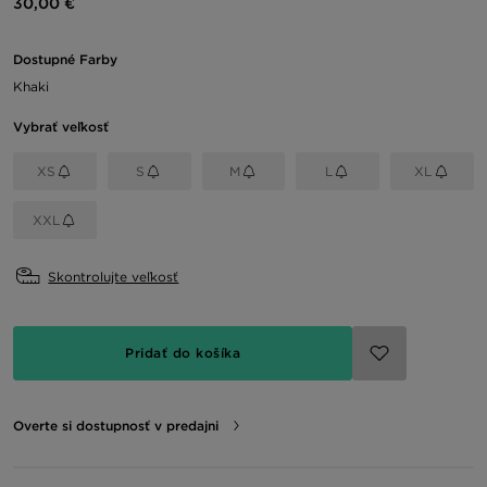
30,00 €
Dostupné Farby
Khaki
Vybrať veľkosť
XS
S
M
L
XL
XXL
Skontrolujte veľkosť
Pridať do košíka
Overte si dostupnosť v predajni