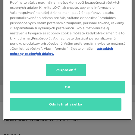
Robíme to však s maximálnym rešpektom voči bezpečnosti všetkých
osobných údajov. Kliknite „OK”, ak chcete, aby sme informácie o
Vašom správaní na našej stránke mohli použiť na prípravu obsahu
personalizovaného priamo pre Vás, vrátane odporúčaní produktov
prispôsobených Vašim potrebám a záujmom, personalizovanej reklamy
či zapamätania si vybraných preferencií. Svoje rozhodnutie aj
nastavenia týkajúce sa súborov cookie môžete kedykoľvek zmeniť, a to
kliknutím na „Prispôsobiť”. Ak nechcete dostávať personalizovanú
ponuku produktov prispôsobenú Vašim preferenciám, vyberte možnosť
„Odmietnuť všetky”. Viac informácií nájdete v našich
zásadách
ochrany osobných údajov.
Prispôsobiť
1/6
OK
Obrázky
Video
Odmietnuť všetky
ONLY AT JD
NIKE MIKINA ACADEMY 1/4 ZIP TOP