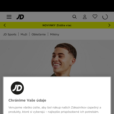
NOVINKY Zistite viac
JD Sports
Muži
Oblečenie
Mikiny
Chránime Vaše údaje
Venujeme všetko úsilie, aby bol nákup našich Zákazníkov úspešný a
produkty, ktoré si vyberajú – najlepšie prispôsobené ich potrebám.