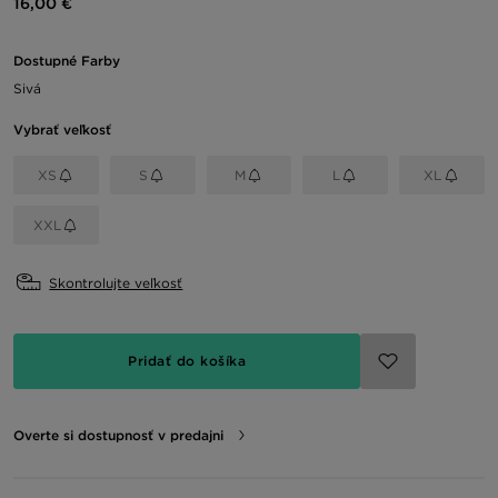
16,00 €
Dostupné Farby
Sivá
Vybrať veľkosť
XS
S
M
L
XL
XXL
Skontrolujte veľkosť
Pridať do košíka
Overte si dostupnosť v predajni