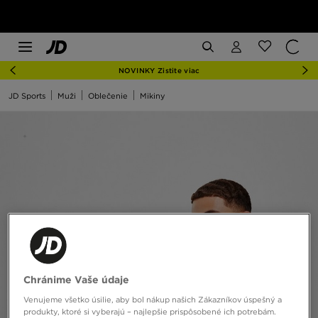
NOVINKY Zistite viac
JD Sports
Muži
Oblečenie
Mikiny
Chránime Vaše údaje
Venujeme všetko úsilie, aby bol nákup našich Zákazníkov úspešný a
produkty, ktoré si vyberajú – najlepšie prispôsobené ich potrebám.