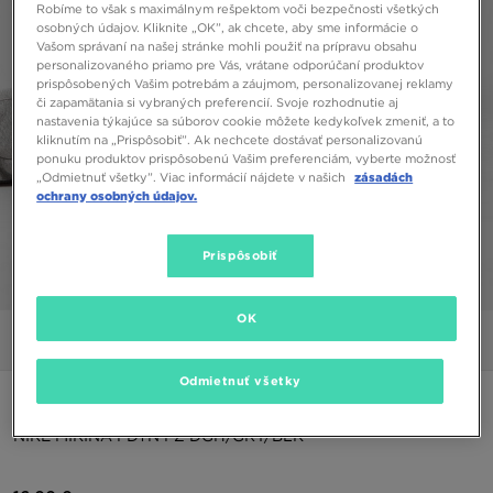
Robíme to však s maximálnym rešpektom voči bezpečnosti všetkých
osobných údajov. Kliknite „OK”, ak chcete, aby sme informácie o
Vašom správaní na našej stránke mohli použiť na prípravu obsahu
personalizovaného priamo pre Vás, vrátane odporúčaní produktov
prispôsobených Vašim potrebám a záujmom, personalizovanej reklamy
či zapamätania si vybraných preferencií. Svoje rozhodnutie aj
nastavenia týkajúce sa súborov cookie môžete kedykoľvek zmeniť, a to
kliknutím na „Prispôsobiť”. Ak nechcete dostávať personalizovanú
ponuku produktov prispôsobenú Vašim preferenciám, vyberte možnosť
„Odmietnuť všetky”. Viac informácií nájdete v našich
zásadách
ochrany osobných údajov.
Prispôsobiť
1/5
OK
Obrázky
Video
Odmietnuť všetky
ONLY AT JD
NIKE MIKINA FDTN FZ DGH/GRY/BLK