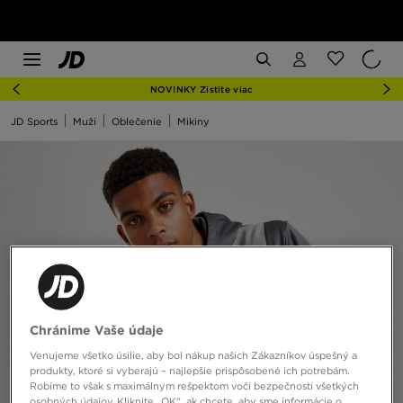
NOVINKY Zistite viac
JD Sports
Muži
Oblečenie
Mikiny
Chránime Vaše údaje
Venujeme všetko úsilie, aby bol nákup našich Zákazníkov úspešný a
produkty, ktoré si vyberajú – najlepšie prispôsobené ich potrebám.
Robíme to však s maximálnym rešpektom voči bezpečnosti všetkých
osobných údajov. Kliknite „OK”, ak chcete, aby sme informácie o