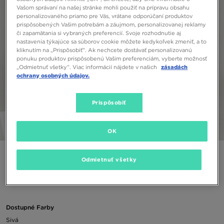
Vašom správaní na našej stránke mohli použiť na prípravu obsahu
personalizovaného priamo pre Vás, vrátane odporúčaní produktov
prispôsobených Vašim potrebám a záujmom, personalizovanej reklamy
či zapamätania si vybraných preferencií. Svoje rozhodnutie aj
nastavenia týkajúce sa súborov cookie môžete kedykoľvek zmeniť, a to
kliknutím na „Prispôsobiť”. Ak nechcete dostávať personalizovanú
ponuku produktov prispôsobenú Vašim preferenciám, vyberte možnosť
„Odmietnuť všetky”. Viac informácií nájdete v našich
zásadách
ochrany osobných údajov.
Prispôsobiť
1/5
OK
NIKE MIKINA HYBRID PK FZ GRY/WHT
Odmietnuť všetky
75,00 €
Dostupné Farby
Sivá