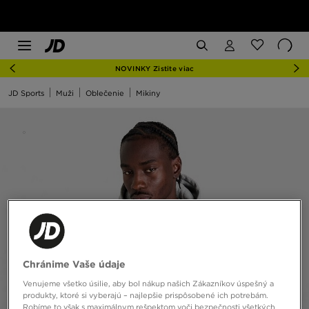
NOVINKY Zistite viac
JD Sports
Muži
Oblečenie
Mikiny
Chránime Vaše údaje
Venujeme všetko úsilie, aby bol nákup našich Zákazníkov úspešný a
produkty, ktoré si vyberajú – najlepšie prispôsobené ich potrebám.
Robíme to však s maximálnym rešpektom voči bezpečnosti všetkých