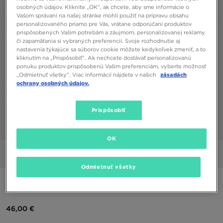
osobných údajov. Kliknite „OK”, ak chcete, aby sme informácie o
Vašom správaní na našej stránke mohli použiť na prípravu obsahu
personalizovaného priamo pre Vás, vrátane odporúčaní produktov
prispôsobených Vašim potrebám a záujmom, personalizovanej reklamy
či zapamätania si vybraných preferencií. Svoje rozhodnutie aj
nastavenia týkajúce sa súborov cookie môžete kedykoľvek zmeniť, a to
kliknutím na „Prispôsobiť”. Ak nechcete dostávať personalizovanú
ponuku produktov prispôsobenú Vašim preferenciám, vyberte možnosť
„Odmietnuť všetky”. Viac informácií nájdete v našich
zásadách
ochrany osobných údajov.
Prispôsobiť
1/5
OK
Obrázky
Video
Odmietnuť všetky
NIKE MIKINA S KAPUCŇOU FLC WORKER HD
46,00 €