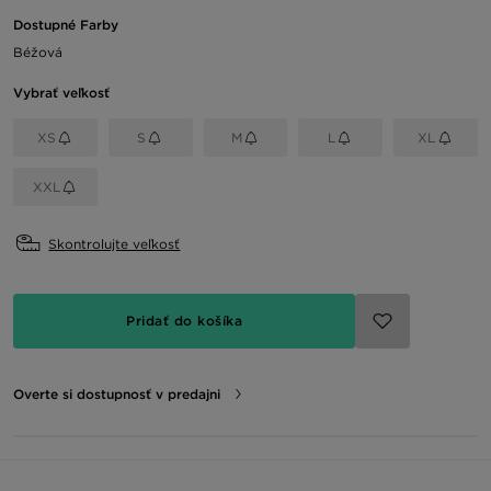
Dostupné Farby
Béžová
Vybrať veľkosť
XS
S
M
L
XL
XXL
Skontrolujte veľkosť
Pridať do košíka
Overte si dostupnosť v predajni