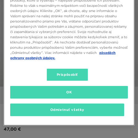
produkty, ktoré si vyberajú – najlepšie prispôsobené ich potrebám.
Robíme to však s maximálnym rešpektom voči bezpečnosti všetkých
osobných údajov. Kliknite „OK”, ak chcete, aby sme informácie o
Vašom správaní na našej stránke mohli použiť na prípravu obsahu
personalizovaného priamo pre Vás, vrátane odporúčaní produktov
prispôsobených Vašim potrebám a záujmom, personalizovanej reklamy
či zapamätania si vybraných preferencií. Svoje rozhodnutie aj
nastavenia týkajúce sa súborov cookie môžete kedykoľvek zmeniť, a to
kliknutím na „Prispôsobiť”. Ak nechcete dostávať personalizovanú
ponuku produktov prispôsobenú Vašim preferenciám, vyberte možnosť
„Odmietnuť všetky”. Viac informácií nájdete v našich
zásadách
ochrany osobných údajov.
Prispôsobiť
1/4
OK
Obrázky
Video
Odmietnuť všetky
NIKE MIKINA S KAPUCŇOU M NSW HYBRID FLC HOODIE
47,00 €