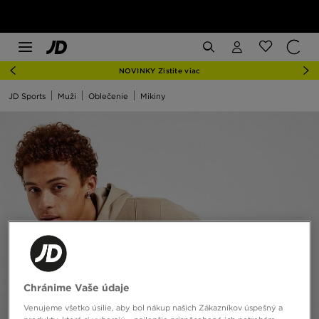
NOVINKY Zistite viac
JD Sports
Muži
Oblečenie
Mikiny
Chránime Vaše údaje
Venujeme všetko úsilie, aby bol nákup našich Zákazníkov úspešný a