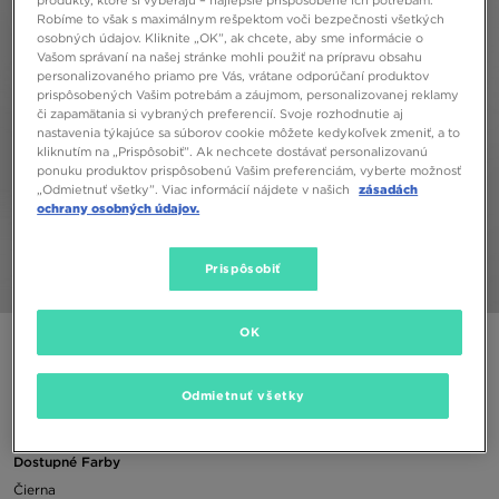
Robíme to však s maximálnym rešpektom voči bezpečnosti všetkých
osobných údajov. Kliknite „OK”, ak chcete, aby sme informácie o
Vašom správaní na našej stránke mohli použiť na prípravu obsahu
personalizovaného priamo pre Vás, vrátane odporúčaní produktov
prispôsobených Vašim potrebám a záujmom, personalizovanej reklamy
či zapamätania si vybraných preferencií. Svoje rozhodnutie aj
nastavenia týkajúce sa súborov cookie môžete kedykoľvek zmeniť, a to
kliknutím na „Prispôsobiť”. Ak nechcete dostávať personalizovanú
ponuku produktov prispôsobenú Vašim preferenciám, vyberte možnosť
„Odmietnuť všetky”. Viac informácií nájdete v našich
zásadách
ochrany osobných údajov.
Prispôsobiť
1/5
OK
NIKE MIKINA S KAPUCŇOU TECH FZ LIGHT
Odmietnuť všetky
48,00 €
Dostupné Farby
Čierna