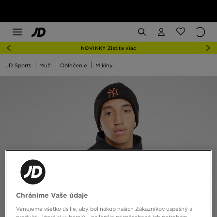
NOVINKY Zistite viac
JD Sports
Muži
Oblečenie
Mikiny
Chránime Vaše údaje
Venujeme všetko úsilie, aby bol nákup našich Zákazníkov úspešný a
produkty, ktoré si vyberajú – najlepšie prispôsobené ich potrebám.