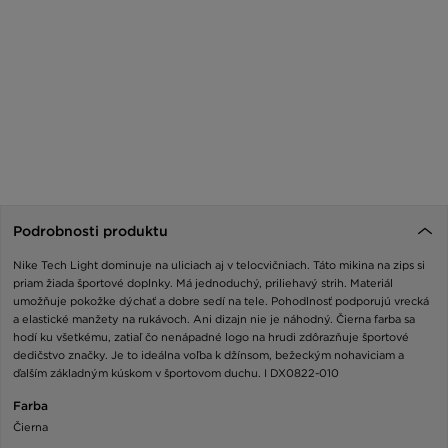
Podrobnosti produktu
Nike Tech Light dominuje na uliciach aj v telocvičniach. Táto mikina na zips si
priam žiada športové doplnky. Má jednoduchý, priliehavý strih. Materiál
umožňuje pokožke dýchať a dobre sedí na tele. Pohodlnosť podporujú vrecká
a elastické manžety na rukávoch. Ani dizajn nie je náhodný. Čierna farba sa
hodí ku všetkému, zatiaľ čo nenápadné logo na hrudi zdôrazňuje športové
dedičstvo značky. Je to ideálna voľba k džínsom, bežeckým nohaviciam a
ďalším základným kúskom v športovom duchu. I DX0822-010
Farba
Čierna