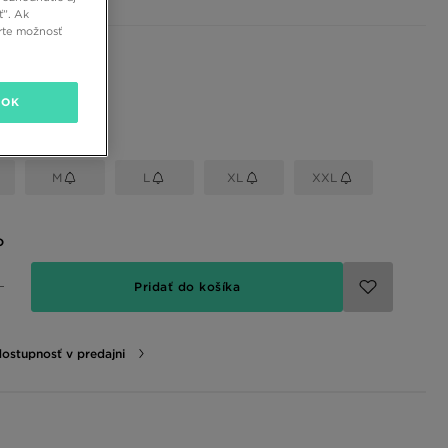
ť”. Ak
rte možnosť
 farby
OK
eľkosť
M
L
XL
XXL
o
Pridať do košíka
dostupnosť v predajni