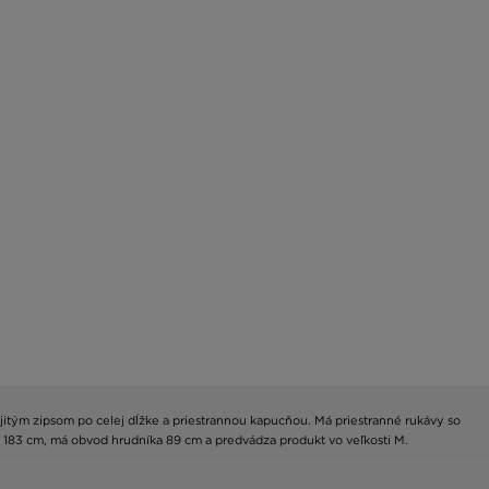
jitým zipsom po celej dĺžke a priestrannou kapucňou. Má priestranné rukávy so
ý 183 cm, má obvod hrudníka 89 cm a predvádza produkt vo veľkosti M.