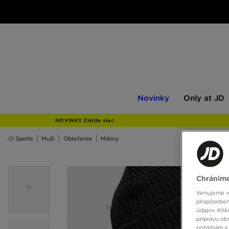
Novinky
Only
Novinky
Only at JD
at
JD
NOVINKY Zistite viac
JD Sports
Muži
Oblečenie
Mikiny
Chránime
Venujeme vš
prispôsoben
údajov. Kli
prípravu ob
potrebám a 