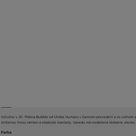
Výlučne v JD. Mikina Bubble od Unlike Humans v čiernom prevedení a vo voľnom str
zníženou líniou ramien a elastické manžety. Vpredu má rozdelené klokanie vrecko
Farba