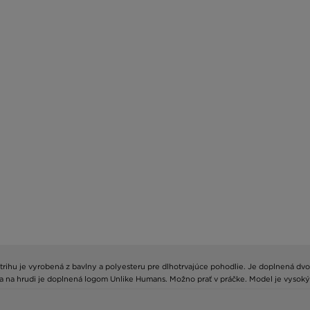
ihu je vyrobená z bavlny a polyesteru pre dlhotrvajúce pohodlie. Je doplnená dvo
 a na hrudi je doplnená logom Unlike Humans. Možno prať v práčke. Model je vysok