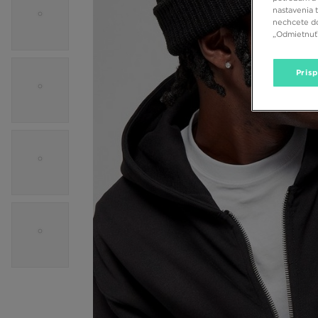
nastavenia 
nechcete do
„Odmietnuť 
Pris