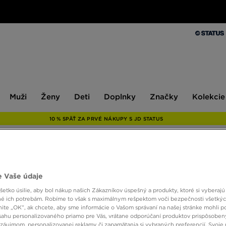
Muži
Ženy
Deti
Doplnky
Značky
Kolekcie
Muži
Ženy
Deti
Doplnky
Značky
Kolekcie
10 % SPÄŤ ZA PRVÉ NÁKUPY S JD STATUS
UNLIK
 Vaše údaje
KAPU
etko úsilie, aby bol nákup našich Zákazníkov úspešný a produkty, ktoré si vyberajú 
é ich potrebám. Robíme to však s maximálnym rešpektom voči bezpečnosti všetký
knite „OK”, ak chcete, aby sme informácie o Vašom správaní na našej stránke mohli p
26,00
sahu personalizovaného priamo pre Vás, vrátane odporúčaní produktov prispôsobe
záujmom, personalizovanej reklamy či zapamätania si vybraných preferencií. Svoje 