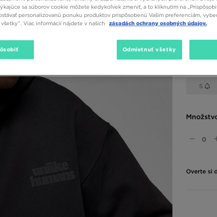
týkajúce sa súborov cookie môžete kedykoľvek zmeniť, a to kliknutím na „Prispôsobi
stávať personalizovanú ponuku produktov prispôsobenú Vašim preferenciám, vybe
všetky”. Viac informácií nájdete v našich
zásadách ochrany osobných údajov.
Dostupné
Čierna
pôsobiť
Odmietnuť všetky
Vybrať v
S
Množstv
Overte si 