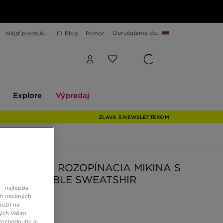
Doručujeme do...
Nájsť predajňu
JD Blog
Pomoc
Explore
Výpredaj
Explore
Výpredaj
ZĽAVA S NEWSLETTEROM
E HUMANS ROZOPÍNACIA MIKINA S
CŇOU BUBBLE SWEATSHIR
– najlepšie
ch osobných
oužiť na
 €
ných Vašim
rozhodnutie aj