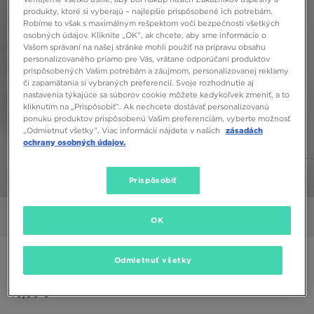
produkty, ktoré si vyberajú – najlepšie prispôsobené ich potrebám.
Robíme to však s maximálnym rešpektom voči bezpečnosti všetkých
osobných údajov. Kliknite „OK”, ak chcete, aby sme informácie o
Vašom správaní na našej stránke mohli použiť na prípravu obsahu
personalizovaného priamo pre Vás, vrátane odporúčaní produktov
prispôsobených Vašim potrebám a záujmom, personalizovanej reklamy
či zapamätania si vybraných preferencií. Svoje rozhodnutie aj
nastavenia týkajúce sa súborov cookie môžete kedykoľvek zmeniť, a to
kliknutím na „Prispôsobiť”. Ak nechcete dostávať personalizovanú
ponuku produktov prispôsobenú Vašim preferenciám, vyberte možnosť
„Odmietnuť všetky”. Viac informácií nájdete v našich
zásadách
ochrany osobných údajov.
Prispôsobiť
1/6
Obrázky
Video
OK
ADIDAS NOHAVICE MATCH FOOTBALL TRACK PANTS
Odmietnuť všetky
40,00 €