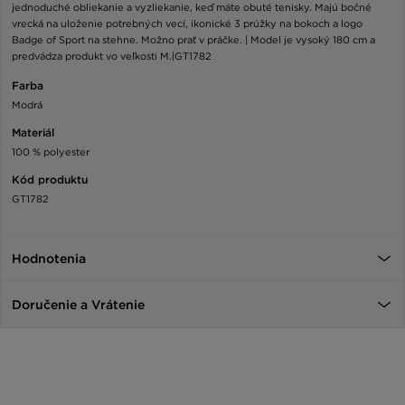
jednoduché obliekanie a vyzliekanie, keď máte obuté tenisky. Majú bočné
vrecká na uloženie potrebných vecí, ikonické 3 prúžky na bokoch a logo
Badge of Sport na stehne. Možno prať v práčke. | Model je vysoký 180 cm a
predvádza produkt vo veľkosti M.|GT1782
Farba
Modrá
Materiál
100 % polyester
Kód produktu
GT1782
Hodnotenia
Doručenie a Vrátenie