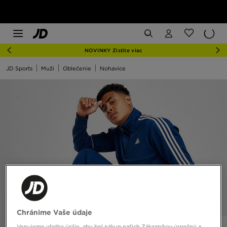
NOVINKY Zistite viac
JD Sports
Muži
Oblečenie
Nohavice
Chránime Vaše údaje
Venujeme všetko úsilie, aby bol nákup našich Zákazníkov úspešný a