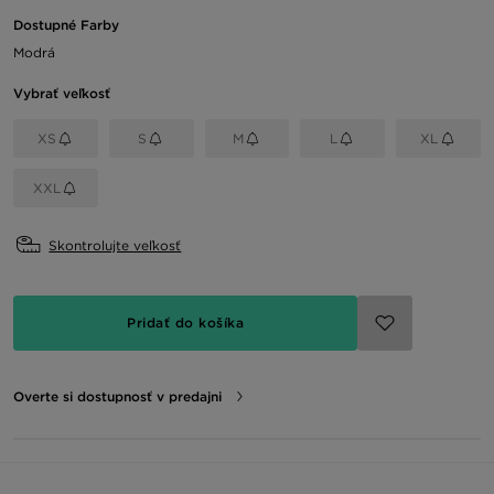
Dostupné Farby
Modrá
Vybrať veľkosť
XS
S
M
L
XL
XXL
Skontrolujte veľkosť
Pridať do košíka
Overte si dostupnosť v predajni