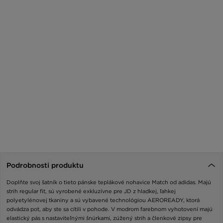
Podrobnosti produktu
Doplňte svoj šatník o tieto pánske teplákové nohavice Match od adidas. Majú
strih regular fit, sú vyrobené exkluzívne pre JD z hladkej, ľahkej
polyetylénovej tkaniny a sú vybavené technológiou AEROREADY, ktorá
odvádza pot, aby ste sa cítili v pohode. V modrom farebnom vyhotovení majú
elastický pás s nastaviteľnými šnúrkami, zúžený strih a členkové zipsy pre