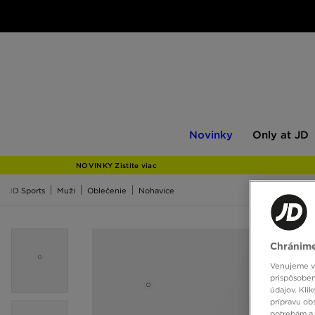
Novinky
Only
Novinky
Only at JD
at
JD
NOVINKY Zistite viac
JD Sports
Muži
Oblečenie
Nohavice
Chránime
Venujeme vš
prispôsoben
údajov. Kli
prípravu ob
potrebám a 