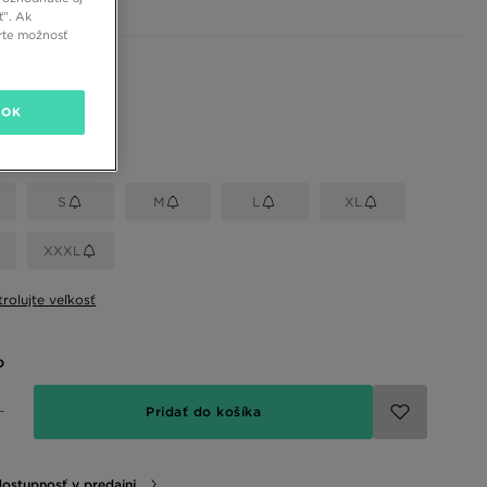
ť”. Ak
rte možnosť
 farby
OK
eľkosť
S
M
L
XL
XXXL
rolujte veľkosť
o
Pridať do košíka
dostupnosť v predajni