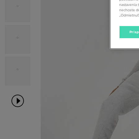
nastavenia 
nechcete do
„Odmietnuť 
Pris