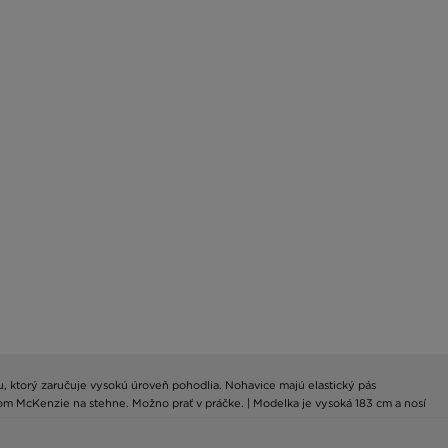
u, ktorý zaručuje vysokú úroveň pohodlia. Nohavice majú elastický pás
om McKenzie na stehne. Možno prať v práčke. | Modelka je vysoká 183 cm a nosí