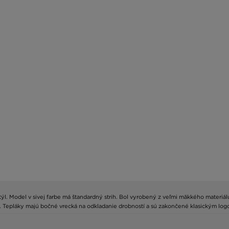
ýl. Model v sivej farbe má štandardný strih. Bol vyrobený z veľmi mäkkého materiál
i. Tepláky majú bočné vrecká na odkladanie drobností a sú zakončené klasickým log