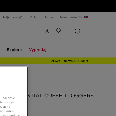
Doručujeme do...
Nájsť predajňu
JD Blog
Pomoc
Explore
Výpredaj
Explore
Výpredaj
ZĽAVA S NEWSLETTEROM
 JD
NZIE ESSENTIAL CUFFED JOGGERS
– najlepšie
ch osobných
oužiť na
ných Vašim
 €
rozhodnutie aj