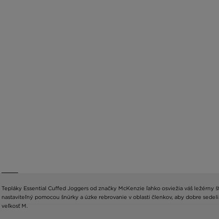
Tepláky Essential Cuffed Joggers od značky McKenzie ľahko osviežia váš ležérny št
nastaviteľný pomocou šnúrky a úzke rebrovanie v oblasti členkov, aby dobre sedel
veľkosť M.