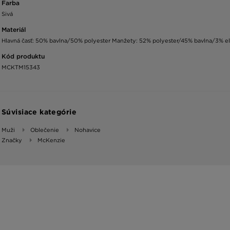
Farba
Sivá
Materiál
Hlavná časť: 50% bavlna/50% polyester Manžety: 52% polyester/45% bavlna/3% el
Kód produktu
MCKTM15343
Súvisiace kategórie
Muži
Oblečenie
Nohavice
Značky
McKenzie