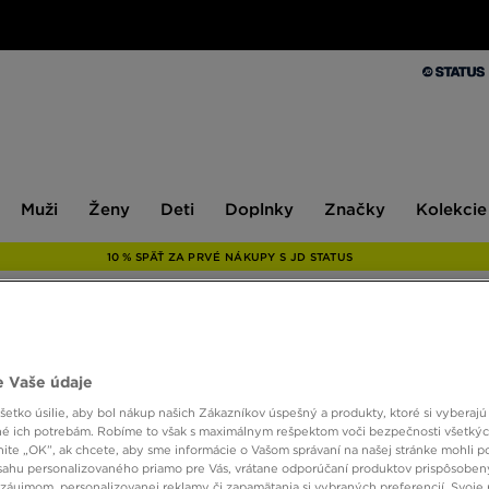
Muži
Ženy
Deti
Doplnky
Značky
Kolekcie
Muži
Ženy
Deti
Doplnky
Značky
Kolekcie
10 % SPÄŤ ZA PRVÉ NÁKUPY S JD STATUS
ONLY AT
 Vaše údaje
MCKE
etko úsilie, aby bol nákup našich Zákazníkov úspešný a produkty, ktoré si vyberajú 
é ich potrebám. Robíme to však s maximálnym rešpektom voči bezpečnosti všetký
knite „OK”, ak chcete, aby sme informácie o Vašom správaní na našej stránke mohli p
sahu personalizovaného priamo pre Vás, vrátane odporúčaní produktov prispôsobe
23,00
záujmom, personalizovanej reklamy či zapamätania si vybraných preferencií. Svoje 