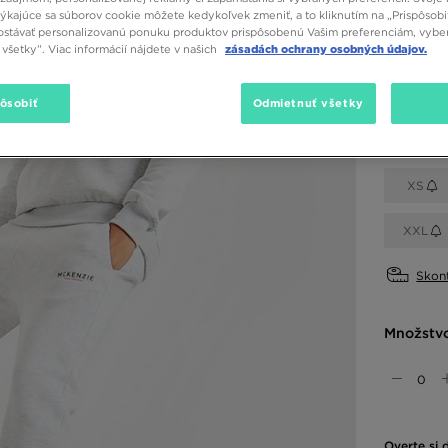
týkajúce sa súborov cookie môžete kedykoľvek zmeniť, a to kliknutím na „Prispôsobi
stávať personalizovanú ponuku produktov prispôsobenú Vašim preferenciám, vybe
všetky”. Viac informácií nájdete v našich
zásadách ochrany osobných údajov.
Dostupné
Sivá
pôsobiť
Odmietnuť všetky
Vybrať v
XS
XXL
Skont
Množstv
Overte si 