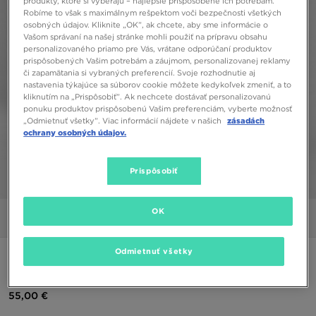
produkty, ktoré si vyberajú – najlepšie prispôsobené ich potrebám.
Robíme to však s maximálnym rešpektom voči bezpečnosti všetkých
osobných údajov. Kliknite „OK”, ak chcete, aby sme informácie o
Vašom správaní na našej stránke mohli použiť na prípravu obsahu
personalizovaného priamo pre Vás, vrátane odporúčaní produktov
prispôsobených Vašim potrebám a záujmom, personalizovanej reklamy
či zapamätania si vybraných preferencií. Svoje rozhodnutie aj
nastavenia týkajúce sa súborov cookie môžete kedykoľvek zmeniť, a to
kliknutím na „Prispôsobiť”. Ak nechcete dostávať personalizovanú
ponuku produktov prispôsobenú Vašim preferenciám, vyberte možnosť
„Odmietnuť všetky”. Viac informácií nájdete v našich
zásadách
ochrany osobných údajov.
Prispôsobiť
1/5
OK
Obrázky
Video
Odmietnuť všetky
NIKE NOHAVICE M NSW AIR MAX CVS JOGGER BB
55,00 €