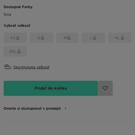
Dostupné Farby
Sivá
Vybrať veľkosť
XS
S
M
L
XL
XXL
Skontrolujte veľkosť
Pridať do košíka
Overte si dostupnosť v predajni