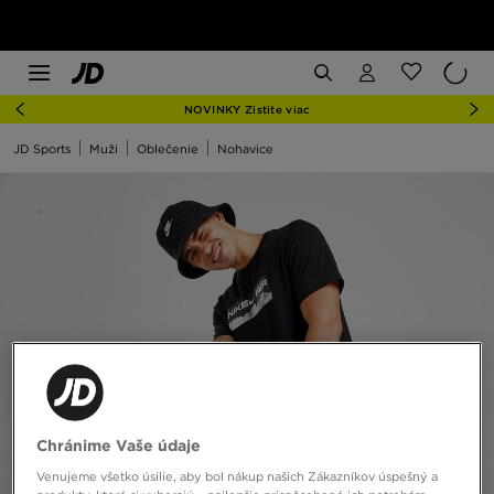
NOVINKY Zistite viac
JD Sports
Muži
Oblečenie
Nohavice
Chránime Vaše údaje
Venujeme všetko úsilie, aby bol nákup našich Zákazníkov úspešný a