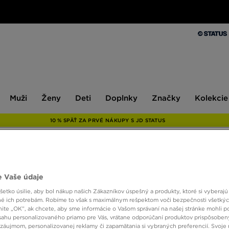
Muži
Ženy
Deti
Doplnky
Značky
Kolekcie
Muži
Ženy
Deti
Doplnky
Značky
Kolekcie
10 % SPÄŤ ZA PRVÉ NÁKUPY S JD STATUS
THE 
 Vaše údaje
CARG
etko úsilie, aby bol nákup našich Zákazníkov úspešný a produkty, ktoré si vyberajú 
é ich potrebám. Robíme to však s maximálnym rešpektom voči bezpečnosti všetký
knite „OK”, ak chcete, aby sme informácie o Vašom správaní na našej stránke mohli p
35,00
sahu personalizovaného priamo pre Vás, vrátane odporúčaní produktov prispôsobe
záujmom, personalizovanej reklamy či zapamätania si vybraných preferencií. Svoje 