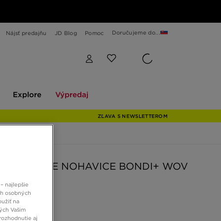
Doručujeme do...
Nájsť predajňu
JD Blog
Pomoc
Explore
Výpredaj
Explore
Výpredaj
ZĽAVA S NEWSLETTEROM
NORTH FACE NOHAVICE BONDI+ WOV
O VAN
– najlepšie
ch osobných
oužiť na
 €
ných Vašim
rozhodnutie aj