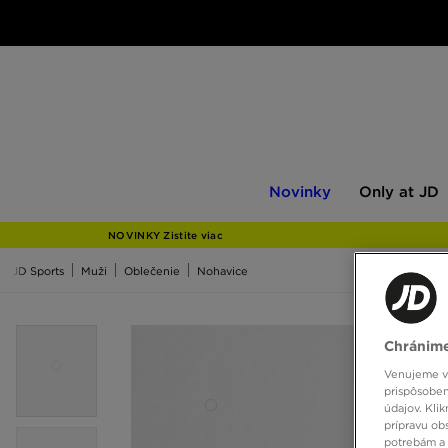
Novinky
Only
Novinky
Only at JD
at
JD
NOVINKY Zistite viac
JD Sports
Muži
Oblečenie
Nohavice
Chránime
Venujeme vš
prispôsoben
údajov. Kli
prípravu ob
potrebám a 