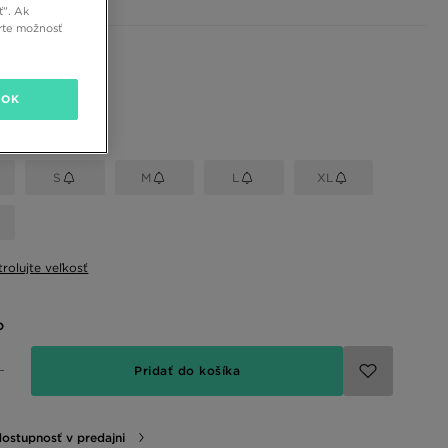
ť”. Ak
rte možnosť
 farby
OK
eľkosť
S
M
L
XL
rolujte veľkosť
o
Pridať do košíka
dostupnosť v predajni