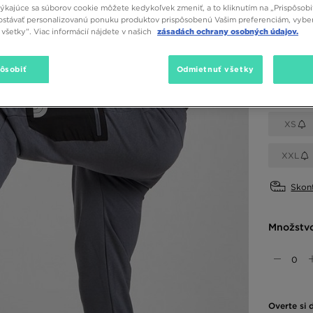
týkajúce sa súborov cookie môžete kedykoľvek zmeniť, a to kliknutím na „Prispôsobi
stávať personalizovanú ponuku produktov prispôsobenú Vašim preferenciám, vybe
všetky”. Viac informácií nájdete v našich
zásadách ochrany osobných údajov.
Dostupné
Sivá
pôsobiť
Odmietnuť všetky
Vybrať v
XS
XXL
Skont
Množstv
Overte si 