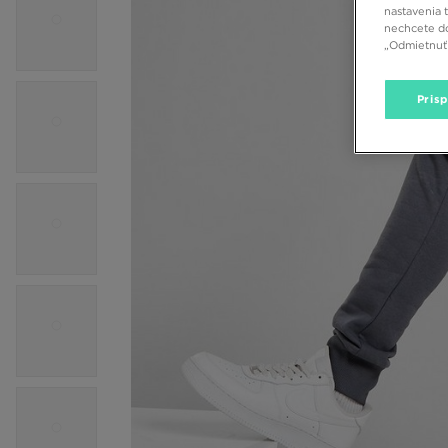
nastavenia 
nechcete do
„Odmietnuť 
Pris