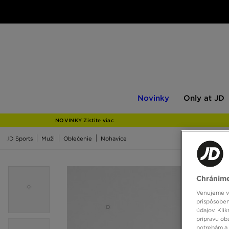
Novinky
Only
Novinky
Only at JD
at
JD
NOVINKY Zistite viac
JD Sports
Muži
Oblečenie
Nohavice
Chránime
Venujeme vš
prispôsoben
údajov. Kli
prípravu ob
potrebám a 