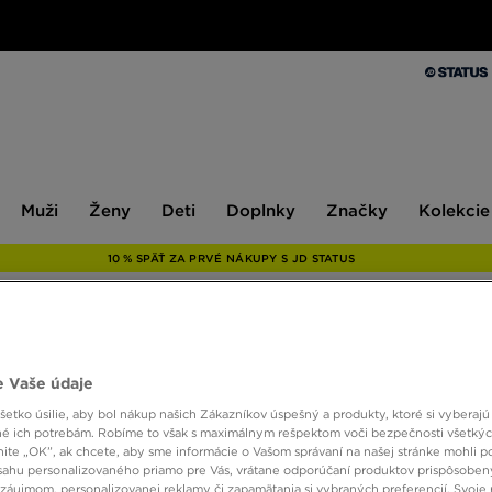
Muži
Ženy
Deti
Doplnky
Značky
Kolekcie
Muži
Ženy
Deti
Doplnky
Značky
Kolekcie
10 % SPÄŤ ZA PRVÉ NÁKUPY S JD STATUS
THE N
 Vaše údaje
ANTH
etko úsilie, aby bol nákup našich Zákazníkov úspešný a produkty, ktoré si vyberajú 
é ich potrebám. Robíme to však s maximálnym rešpektom voči bezpečnosti všetký
knite „OK”, ak chcete, aby sme informácie o Vašom správaní na našej stránke mohli p
34,00
sahu personalizovaného priamo pre Vás, vrátane odporúčaní produktov prispôsobe
záujmom, personalizovanej reklamy či zapamätania si vybraných preferencií. Svoje 