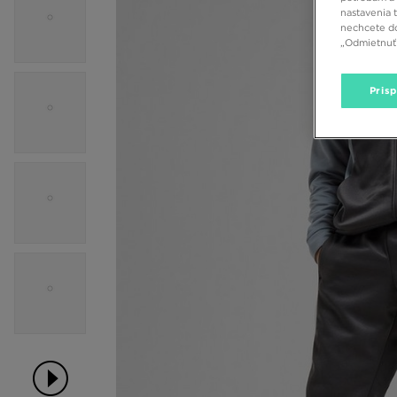
nastavenia 
nechcete do
„Odmietnuť 
Pris