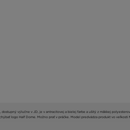
 dostupný výlučne v JD, je v antracitovej a bielej farbe a ušitý z mäkkej polyeste
 chýbať logo Half Dome. Možno prať v práčke. Model predvádza produkt vo veľkosti 