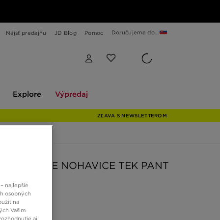
Doručujeme do...
Nájsť predajňu
JD Blog
Pomoc
Explore
Výpredaj
Explore
Výpredaj
ZĽAVA S NEWSLETTEROM
ORTH FACE NOHAVICE TEK PANT
/WHT
– najlepšie
ch osobných
oužiť na
 €
ných Vašim
rozhodnutie aj