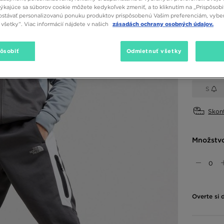
týkajúce sa súborov cookie môžete kedykoľvek zmeniť, a to kliknutím na „Prispôsobi
stávať personalizovanú ponuku produktov prispôsobenú Vašim preferenciám, vybe
všetky”. Viac informácií nájdete v našich
zásadách ochrany osobných údajov.
Dostupné
Zelená
pôsobiť
Odmietnuť všetky
Vybrať v
S
Skont
Množstv
Overte si 