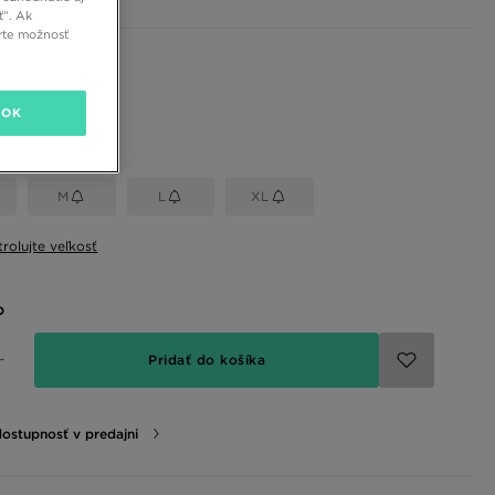
ť”. Ak
rte možnosť
 farby
OK
eľkosť
M
L
XL
rolujte veľkosť
o
Pridať do košíka
dostupnosť v predajni