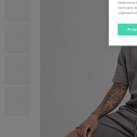
nastavenia 
nechcete do
„Odmietnuť 
Pris