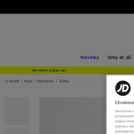
Novinky
Only
Novinky
Only at JD
at
JD
NOVINKY Zistite viac
JD Sports
Muži
Oblečenie
Šortky
Chránime
Venujeme vš
prispôsoben
údajov. Kli
prípravu ob
potrebám a 