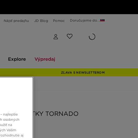
Doručujeme do...
Nájsť predajňu
JD Blog
Pomoc
Explore
Výpredaj
Explore
Výpredaj
ZĽAVA S NEWSLETTEROM
 JD
RICH ŠORTKY TORNADO
– najlepšie
ch osobných
oužiť na
ných Vašim
 €
rozhodnutie aj