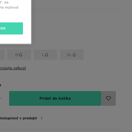
ť”. Ak
rte možnosť
 farby
OK
eľkosť
M
L
XL
rolujte veľkosť
o
Pridať do košíka
dostupnosť v predajni