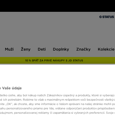
Muži
Ženy
Deti
Doplnky
Značky
Kolekcie
Muži
Ženy
Deti
Doplnky
Značky
Kolekcie
10 % SPÄŤ ZA PRVÉ NÁKUPY S JD STATUS
ONLY AT
 Vaše údaje
HOOD
etko úsilie, aby bol nákup našich Zákazníkov úspešný a produkty, ktoré si vyberajú 
é ich potrebám. Robíme to však s maximálnym rešpektom voči bezpečnosti všetký
knite „OK”, ak chcete, aby sme informácie o Vašom správaní na našej stránke mohli p
sahu personalizovaného priamo pre Vás, vrátane odporúčaní produktov prispôsobe
36,00
záujmom, personalizovanej reklamy či zapamätania si vybraných preferencií. Svoje 