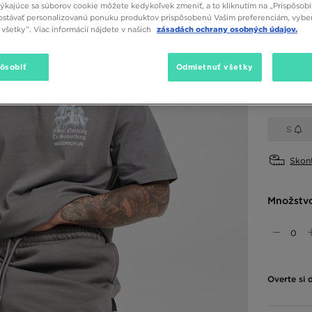
týkajúce sa súborov cookie môžete kedykoľvek zmeniť, a to kliknutím na „Prispôsobi
stávať personalizovanú ponuku produktov prispôsobenú Vašim preferenciám, vybe
všetky”. Viac informácií nájdete v našich
zásadách ochrany osobných údajov.
Dostupné
Sivá
pôsobiť
Odmietnuť všetky
Vybrať v
S
Skont
Množstv
Overte si 