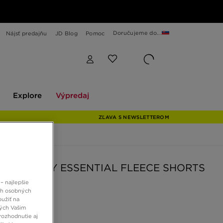
Doručujeme do...
Nájsť predajňu
JD Blog
Pomoc
Explore
Výpredaj
Explore
Výpredaj
ZĽAVA S NEWSLETTEROM
AN ŠORTKY ESSENTIAL FLEECE SHORTS
– najlepšie
ch osobných
 €
oužiť na
ných Vašim
rozhodnutie aj