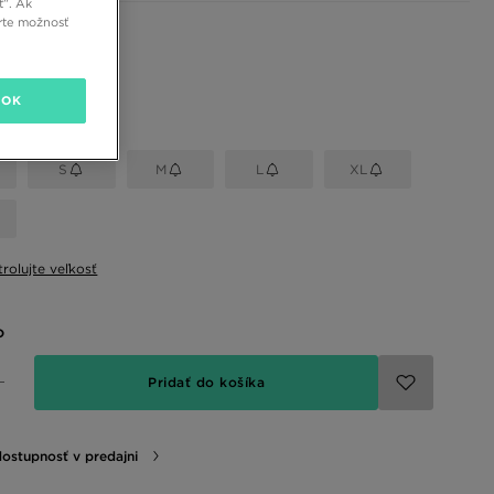
ť”. Ak
rte možnosť
 farby
OK
eľkosť
S
M
L
XL
rolujte veľkosť
o
Pridať do košíka
dostupnosť v predajni