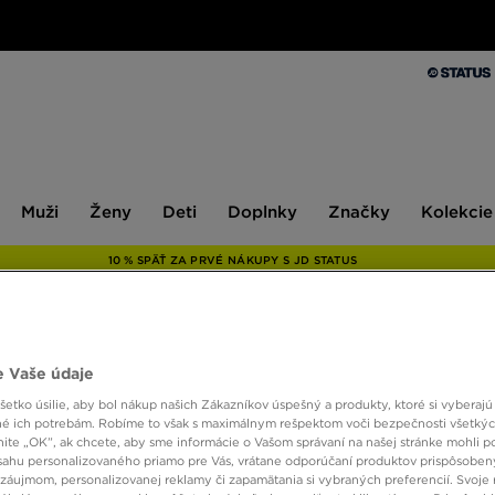
Muži
Ženy
Deti
Doplnky
Značky
Kolekcie
Muži
Ženy
Deti
Doplnky
Značky
Kolekcie
10 % SPÄŤ ZA PRVÉ NÁKUPY S JD STATUS
JORD
 Vaše údaje
etko úsilie, aby bol nákup našich Zákazníkov úspešný a produkty, ktoré si vyberajú 
é ich potrebám. Robíme to však s maximálnym rešpektom voči bezpečnosti všetký
40,00
knite „OK”, ak chcete, aby sme informácie o Vašom správaní na našej stránke mohli p
sahu personalizovaného priamo pre Vás, vrátane odporúčaní produktov prispôsobe
záujmom, personalizovanej reklamy či zapamätania si vybraných preferencií. Svoje 