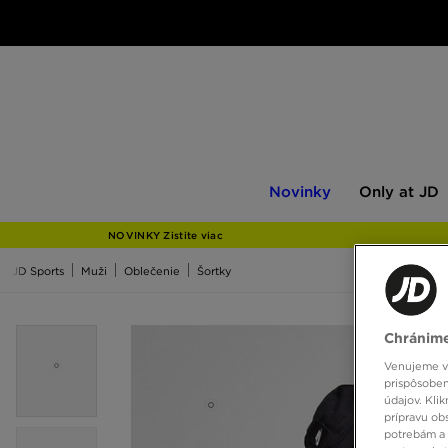
Novinky
Only
Novinky
Only at JD
at
JD
NOVINKY Zistite viac
JD Sports
Muži
Oblečenie
Šortky
Chránime
Venujeme vš
prispôsoben
údajov. Kli
prípravu ob
potrebám a 