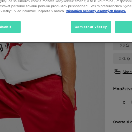
týkajúce sa súborov cookie môžete kedykoľvek zmeniť, a to kliknutím na „Prispôsobi
stávať personalizovanú ponuku produktov prispôsobenú Vašim preferenciám, vybe
Dostupné
všetky”. Viac informácií nájdete v našich
zásadách ochrany osobných údajov.
Červená
pôsobiť
Odmietnuť všetky
Vybrať v
XS
XXL
Skont
Množstv
Overte si 