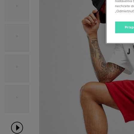
nastavenia 
nechcete do
„Odmietnuť 
Pris