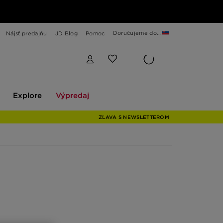
Doručujeme do...
Nájsť predajňu
JD Blog
Pomoc
Explore
Výpredaj
Explore
Výpredaj
ZĽAVA S NEWSLETTEROM
vo