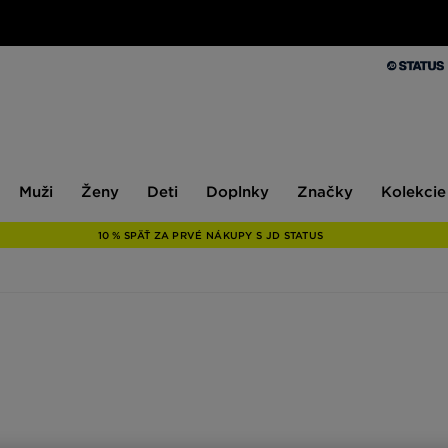
Muži
Ženy
Deti
Doplnky
Značky
Kolekcie
Muži
Ženy
Deti
Doplnky
Značky
Kolekcie
10 % SPÄŤ ZA PRVÉ NÁKUPY S JD STATUS
ejme povinnou výbavou každého mužského šatníka. Okrem nich by však 