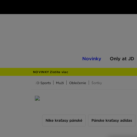
Novinky
Only
Novinky
Only at JD
at
JD
NOVINKY Zistite viac
JD Sports
Muži
Oblečenie
Šortky
Pánske kraťasy
Nike kraťasy pánské
Pánske kraťasy adidas
Džogery, džínsy alebo cargo nohavice sú samozr