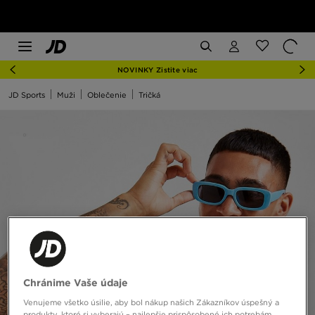
NOVINKY Zistite viac
JD Sports
Muži
Oblečenie
Tričká
Chránime Vaše údaje
Venujeme všetko úsilie, aby bol nákup našich Zákazníkov úspešný a
produkty, ktoré si vyberajú – najlepšie prispôsobené ich potrebám.