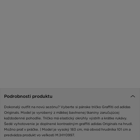
Podrobnosti produktu
Dokonalý outfit na novú sezónu? Vyberte si pánske tričko Graffiti od adidas
Originals. Model je vyrobený z mäkkej bavlnenej tkaniny zaručujúcej
každodenné pohodlie. Tričko má elastický okrúhly výstrih a krátke rukávy.
Šedé vyhotovenie je doplnené kontrastným graffiti adidas Originals na hrudi.
Možno prať v práčke. | Model je vysoký 183 cm, má obvod hrudníka 101 cm a
predvádza produkt vo veľkosti M.|HY0997.