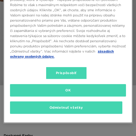
Robíme to však s maximálnym rešpektom voči bezpečnosti všetkých
osobných údajov. Kliknite „OK”, ak chcete, aby sme informácie o
Vašom správaní na našej stránke mohli použiť na prípravu obsahu
personalizovaného priamo pre Vás, vrátane odporúčaní produktov
prispôsobených Vašim potrebám a záujmom, personalizovanej reklamy
či zapamätania si vybraných preferencií. Svoje rozhodnutie aj
nastavenia týkajúce sa súborov cookie môžete kedykoľvek zmeniť, a to
kliknutím na „Prispôsobiť”. Ak nechcete dostávať personalizovanú
ponuku produktov prispôsobenú Vašim preferenciám, vyberte možnosť
„Odmietnuť všetky”. Viac informácií nájdete v našich
zásadách
ochrany osobných údajov.
Prispôsobiť
1/4
OK
ONLY AT JD
ADIDAS TRIČKO GRAFITTI TEE
Odmietnuť všetky
21,00 €
Dostupné Farby