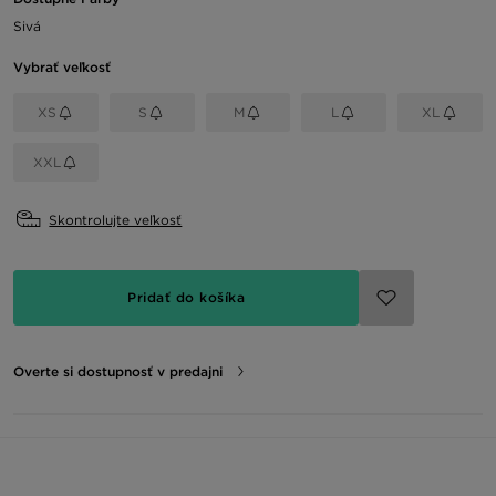
Sivá
Vybrať veľkosť
XS
S
M
L
XL
XXL
Skontrolujte veľkosť
Pridať do košíka
Overte si dostupnosť v predajni