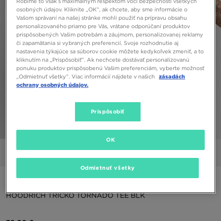
Robíme to však s maximálnym rešpektom voči bezpečnosti všetkých
osobných údajov. Kliknite „OK”, ak chcete, aby sme informácie o
Vašom správaní na našej stránke mohli použiť na prípravu obsahu
personalizovaného priamo pre Vás, vrátane odporúčaní produktov
prispôsobených Vašim potrebám a záujmom, personalizovanej reklamy
či zapamätania si vybraných preferencií. Svoje rozhodnutie aj
nastavenia týkajúce sa súborov cookie môžete kedykoľvek zmeniť, a to
kliknutím na „Prispôsobiť”. Ak nechcete dostávať personalizovanú
ponuku produktov prispôsobenú Vašim preferenciám, vyberte možnosť
„Odmietnuť všetky”. Viac informácií nájdete v našich
zásadách
ochrany osobných údajov.
Prispôsobiť
1/4
OK
Obrázky
Video
Odmietnuť všetky
ONLY AT JD
HOODRICH TRIČKO TORNADO TEE BLK