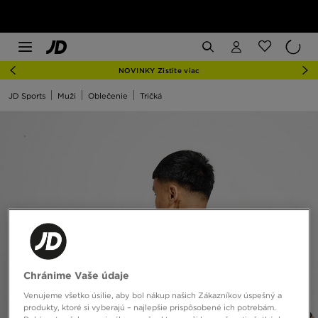
NOVINKY Zistite viac
JD Sports
Muži
Oblečenie
Tričká
Chránime Vaše údaje
Venujeme všetko úsilie, aby bol nákup našich Zákazníkov úspešný a
produkty, ktoré si vyberajú – najlepšie prispôsobené ich potrebám.