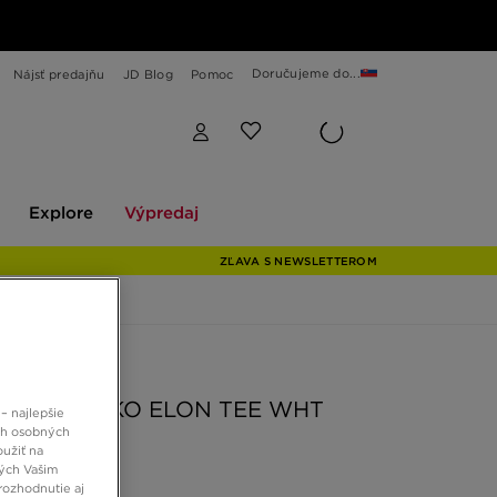
Doručujeme do...
Nájsť predajňu
JD Blog
Pomoc
Explore
Výpredaj
Explore
Výpredaj
ZĽAVA S NEWSLETTEROM
 JD
ZIE TRIČKO ELON TEE WHT
– najlepšie
ch osobných
oužiť na
ných Vašim
€
rozhodnutie aj