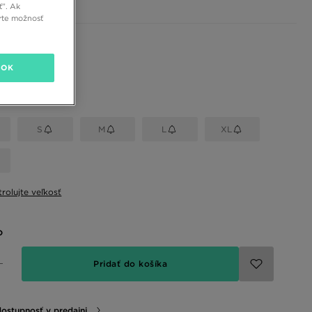
ť”. Ak
rte možnosť
 farby
OK
eľkosť
S
M
L
XL
rolujte veľkosť
o
Pridať do košíka
dostupnosť v predajni