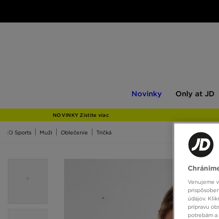
Novinky
Only
Novinky
Only at JD
at
JD
NOVINKY Zistite viac
JD Sports
Muži
Oblečenie
Tričká
Chránime
Venujeme vš
prispôsoben
údajov. Kli
prípravu ob
potrebám a 