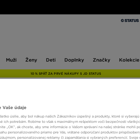
Muži
Ženy
Deti
Doplnky
Značky
Kolekcie
Muži
Ženy
Deti
Doplnky
Značky
Kolekcie
10 % SPÄŤ ZA PRVÉ NÁKUPY S JD STATUS
ONLY AT
 Vaše údaje
MCKEN
etko úsilie, aby bol nákup našich Zákazníkov úspešný a produkty, ktoré si vyberajú 
é ich potrebám. Robíme to však s maximálnym rešpektom voči bezpečnosti všetký
knite „OK”, ak chcete, aby sme informácie o Vašom správaní na našej stránke mohli p
sahu personalizovaného priamo pre Vás, vrátane odporúčaní produktov prispôsobe
6,00 
záujmom, personalizovanej reklamy či zapamätania si vybraných preferencií. Svoje 