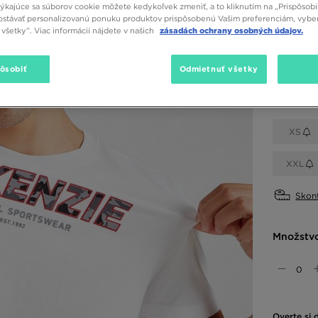
týkajúce sa súborov cookie môžete kedykoľvek zmeniť, a to kliknutím na „Prispôsobi
stávať personalizovanú ponuku produktov prispôsobenú Vašim preferenciám, vybe
všetky”. Viac informácií nájdete v našich
zásadách ochrany osobných údajov.
Dostupné
Biela
pôsobiť
Odmietnuť všetky
Vybrať v
XS
XXL
Skont
Množstv
Overte si 