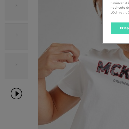
nastavenia 
nechcete do
„Odmietnuť 
Pris