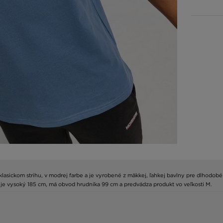
lasickom strihu, v modrej farbe a je vyrobené z mäkkej, ľahkej bavlny pre dlhodobé 
 je vysoký 185 cm, má obvod hrudníka 99 cm a predvádza produkt vo veľkosti M.