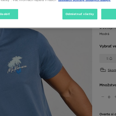
10,00 €
-
18,00 €
-
pôsobiť
Odmietnuť všetky
Dostupné
Modrá
Vybrať v
S
Skont
Množstv
Overte si 