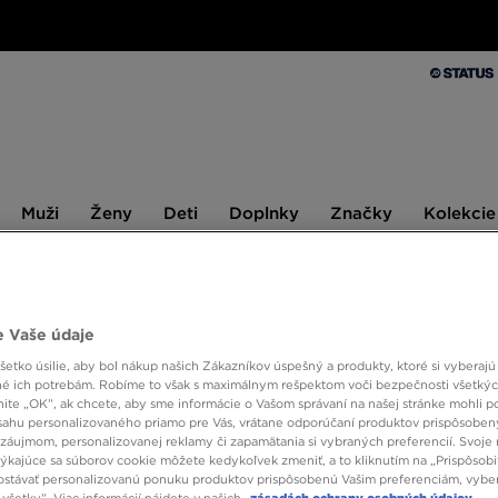
Muži
Ženy
Deti
Doplnky
Značky
Kolekcie
Muži
Ženy
Deti
Doplnky
Značky
Kolekcie
10 % SPÄŤ ZA PRVÉ NÁKUPY S JD STATUS
 Vaše údaje
etko úsilie, aby bol nákup našich Zákazníkov úspešný a produkty, ktoré si vyberajú 
2 X TRIČ
é ich potrebám. Robíme to však s maximálnym rešpektom voči bezpečnosti všetký
knite „OK”, ak chcete, aby sme informácie o Vašom správaní na našej stránke mohli p
MCKEN
sahu personalizovaného priamo pre Vás, vrátane odporúčaní produktov prispôsobe
záujmom, personalizovanej reklamy či zapamätania si vybraných preferencií. Svoje 
týkajúce sa súborov cookie môžete kedykoľvek zmeniť, a to kliknutím na „Prispôsobi
8,00 
stávať personalizovanú ponuku produktov prispôsobenú Vašim preferenciám, vybe
všetky”. Viac informácií nájdete v našich
zásadách ochrany osobných údajov.