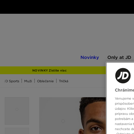
Novinky
Only
Novinky
Only at JD
at
JD
NOVINKY Zistite viac
JD Sports
Muži
Oblečenie
Tričká
Chránime
Venujeme vš
prispôsoben
údajov. Kli
prípravu ob
potrebám a 
nastavenia 
nechcete do
„Odmietnuť 