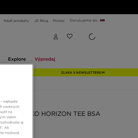
Doručujeme do...
Nájsť predajňu
JD Blog
Pomoc
Explore
Výpredaj
Explore
Výpredaj
ZĽAVA S NEWSLETTEROM
– najlepšie
KO ZA 25 €
ch osobných
oužiť na
ZIE TRIČKO HORIZON TEE BSA
ných Vašim
rozhodnutie aj
ť”. Ak
€
rte možnosť