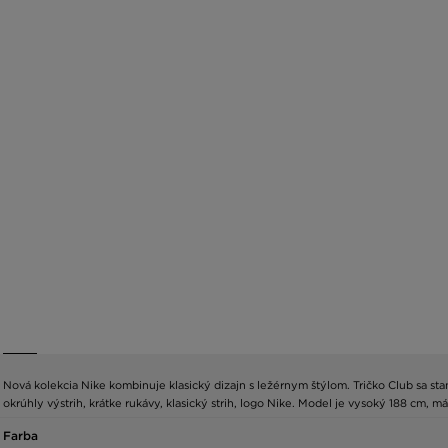
Nová kolekcia Nike kombinuje klasický dizajn s ležérnym štýlom. Tričko Club sa 
okrúhly výstrih, krátke rukávy, klasický strih, logo Nike. Model je vysoký 188 cm,
Farba