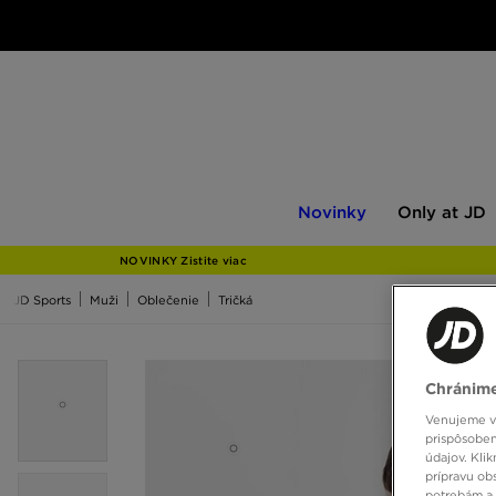
Novinky
Only
Novinky
Only at JD
at
JD
NOVINKY Zistite viac
JD Sports
Muži
Oblečenie
Tričká
Chránime
Venujeme vš
prispôsoben
údajov. Kli
prípravu ob
potrebám a 