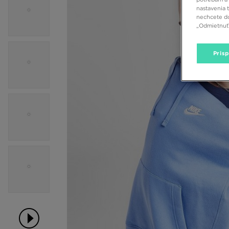
nastavenia 
nechcete do
„Odmietnuť 
Pris