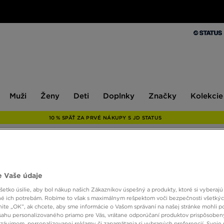
Muži
Ženy
Deti
Doplnky
Značky
Kolekcie
Muži
Ženy
Deti
Doplnky
Značky
Kolekcie
10 % SPÄŤ ZA PRVÉ NÁKUPY S JD STATUS
NIKE
 Vaše údaje
etko úsilie, aby bol nákup našich Zákazníkov úspešný a produkty, ktoré si vyberajú 
é ich potrebám. Robíme to však s maximálnym rešpektom voči bezpečnosti všetký
6,00 
knite „OK”, ak chcete, aby sme informácie o Vašom správaní na našej stránke mohli p
sahu personalizovaného priamo pre Vás, vrátane odporúčaní produktov prispôsobe
záujmom, personalizovanej reklamy či zapamätania si vybraných preferencií. Svoje 