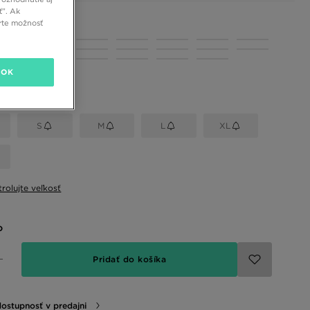
ť”. Ak
rte možnosť
 farby
OK
eľkosť
S
M
L
XL
rolujte veľkosť
o
Pridať do košíka
dostupnosť v predajni