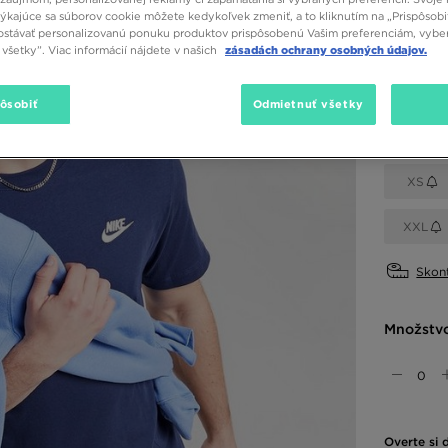
týkajúce sa súborov cookie môžete kedykoľvek zmeniť, a to kliknutím na „Prispôsobi
stávať personalizovanú ponuku produktov prispôsobenú Vašim preferenciám, vybe
Dostupné
všetky”. Viac informácií nájdete v našich
zásadách ochrany osobných údajov.
pôsobiť
Odmietnuť všetky
Vybrať v
XS
XXL
Skont
Množstv
Overte si 