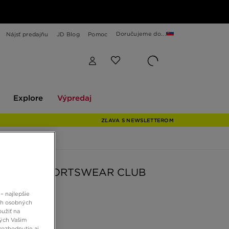
Doručujeme do...
Nájsť predajňu
JD Blog
Pomoc
Explore
Výpredaj
Explore
Výpredaj
ZĽAVA S NEWSLETTEROM
 TRIČKO SPORTSWEAR CLUB
– najlepšie
ch osobných
€
oužiť na
ných Vašim
rozhodnutie aj