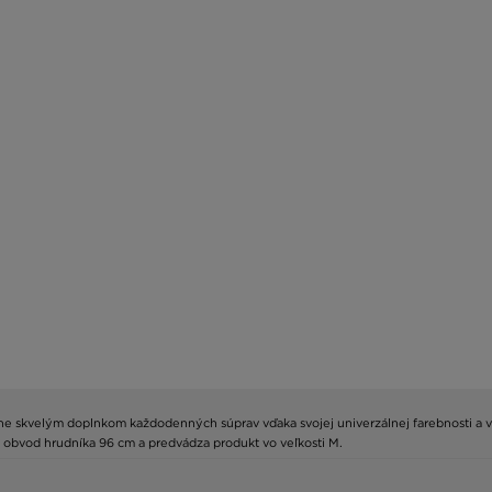
stane skvelým doplnkom každodenných súprav vďaka svojej univerzálnej farebnosti a
 má obvod hrudníka 96 cm a predvádza produkt vo veľkosti M.