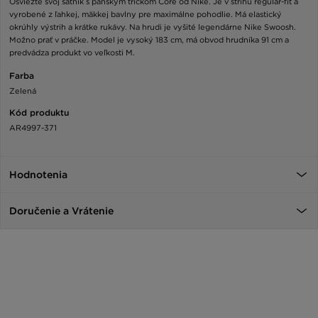
Osviežte svoj šatník s pánskym tričkom Core od Nike. Je v strihu regular-fit a
vyrobené z ľahkej, mäkkej bavlny pre maximálne pohodlie. Má elastický
okrúhly výstrih a krátke rukávy. Na hrudi je vyšité legendárne Nike Swoosh.
Možno prať v práčke. Model je vysoký 183 cm, má obvod hrudníka 91 cm a
predvádza produkt vo veľkosti M.
Farba
Zelená
Kód produktu
AR4997-371
Hodnotenia
Doručenie a Vrátenie