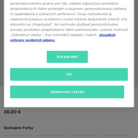
personalizovaného priamo pre Vás, vrátane odporúčaní produktov
prispôsobených Vašim potrebám a záujmom, personalizovanej reklamy
či zapamätania si vybraných preferencií. Svoje rozhodnutie aj
nastavenia týkajúce sa súborov cookie môžete kedykoľvek zmeniť, a to
kliknutím na „Prispôsobiť”. Ak nechcete dostávať personalizovanú
ponuku produktov prispôsobenú Vašim preferenciám, vyberte možnosť
„Odmietnuť všetky”. Viac informácií nájdete v našich
zásadách
ochrany osobných údajov.
Prispôsobiť
OK
1/5
Odmietnuť všetky
NIKE TRIČKO SPORTSWEAR CLUB
28,00 €
Dostupné Farby