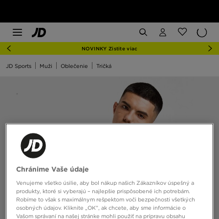
NOVINKY Zistite viac
JD Sports
Muži
Oblečenie
Tričká
Chránime Vaše údaje
Venujeme všetko úsilie, aby bol nákup našich Zákazníkov úspešný a
produkty, ktoré si vyberajú – najlepšie prispôsobené ich potrebám.
Robíme to však s maximálnym rešpektom voči bezpečnosti všetkých
osobných údajov. Kliknite „OK”, ak chcete, aby sme informácie o
Vašom správaní na našej stránke mohli použiť na prípravu obsahu