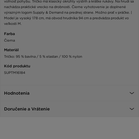
voľnosť pohybu. Tričko má klasický okrúhly výstrih a krátke rukávy. Na hrudi sa
nachádza praktické vrecko na drobnosti. Čierne vyhotovenie je doplnené
výrazným logom Supply & Demand na prednej strane. Možno prať v práčke. |
Model je vysoký 178 cm, má obvod hrudníka 94 cm a predvádza produkt vo
veľkosti M.
Farba
Čierna
Materiál
Tričko: 95 % bavlna / 5 % elastan / 100 % nylon
Kód produktu
SUPTM16184
Hodnotenia
Doručenie a Vrátenie