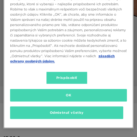
produkty, ktoré si vyberajú – najlepšie prispôsobené ich potrebám.
Robíme to však s maximálnym rešpektom voči bezpečnosti všetkých
osobných údajov. Kliknite „OK”, ak chcete, aby sme informácie o
Vašom správaní na našej stránke mohli použiť na prípravu obsahu
personalizovaného priamo pre Vás, vrátane odporúčaní produktov
prispôsobených Vašim potrebám a záujmom, personalizovanej reklamy
či zapamätania si vybraných preferencií. Svoje rozhodnutie aj
nastavenia týkajúce sa súborov cookie môžete kedykoľvek zmeniť, a to
kliknutím na „Prispôsobiť”. Ak nechcete dostávať personalizovanú
ponuku produktov prispôsobenú Vašim preferenciám, vyberte možnosť
„Odmietnuť všetky”. Viac informácií nájdete v našich
zásadách
ochrany osobných údajov.
Prispôsobiť
1/4
Obrázky
Video
OK
ONLY AT JD
Odmietnuť všetky
SUPPLY & DEMAND SHIFT TRIČKO