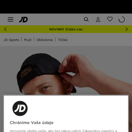
NOVINKY Zistite viac
JD Sports
Muži
Oblečenie
Tričká
Chránime Vaše údaje
Venujeme všetko úsilie, aby bol nákup našich Zákazníkov úspešný a